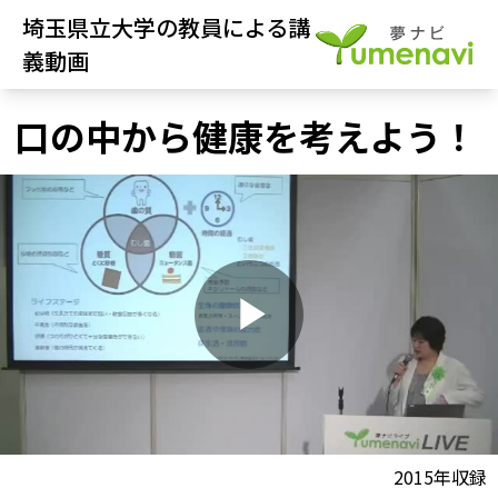
埼玉県立大学の教員による講
義動画
口の中から健康を考えよう！
P
l
動画視聴前に
2015年収録
夢ナビ講義を