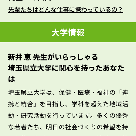
防するためにはどんなアプローチが有効
先輩たちはどんな仕事に携わっているの？
か、あるいは高齢者が一生、自分の歯で食
べるためにはどんな支援が必要か、などを
大学情報
科学的に研究し、実践方法を探ります。実
践の主な担い手は歯科衛生士です。歯科衛
新井 恵 先生がいらっしゃる
生士をめざすとともに、口腔保健学をとも
埼玉県立大学に関心を持ったあなた
に発展させてほしいと願っています。
は
埼玉県立大学は、保健・医療・福祉の「連
携と統合」を目指し、学科を超えた地域活
動・研究活動を行っています。多くの優秀
な若者たち、明日の社会づくりの希望を持