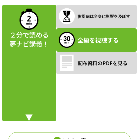
読んでみよう
歯周病は全身に影響を及ぼす
a
２分で読める
全編を視聴する
夢ナビ講義！
y
配布資料のPDFを見る
V
i