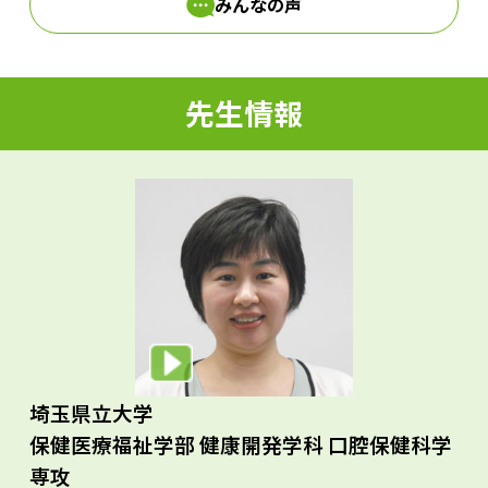
みんなの声
d
先生情報
e
o
埼玉県立大学
保健医療福祉学部 健康開発学科 口腔保健科学
専攻