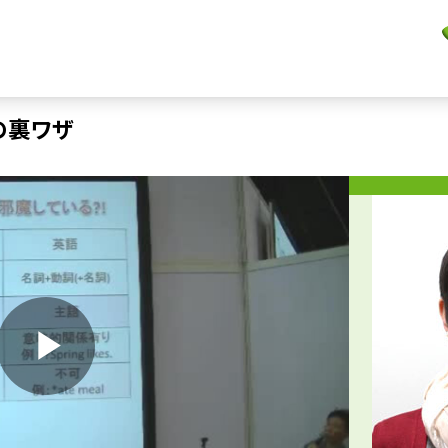
の裏ワザ
P