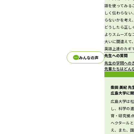
語を使ってみる
しく伝わらない
らないかを考え
d
どうしたら正し
よりスムーズな
大いに間違えて
英語上達のカギ
e
先生への質問
みんなの声
先生の学問への
先輩たちはどん
o
柴田 美紀 
広島大学に関
広島大学は
し、科学の
育・研究拠点
ヘクタール
え、また、