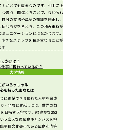
ことがとても重要なのです。相手に正
、つまり、間違えることで、なぜ伝わ
、自分の文法や単語の知識を修正し、
く伝わるかを考える、この積み重ねが
コミュニケーションにつながります。
、小さなステップを積み重ねることが
です。
きっかけは？
な仕事に携わっているの？
大学情報
先生がいらっしゃる
心を持ったあなたは
社会に貢献できる優れた人材を育成
進歩・発展に貢献しつつ、世界の教
を目指す大学です。緑豊かな252
という広大な東広島キャンパスを抱
国際平和文化都市である広島市内等