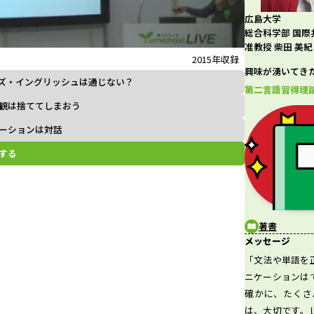
広島大学
l
総合科学部 国際
准教授 柴田 美紀
2015年収録
興味が湧いてき
ズ・イングリッシュは通じない？
a
第二言語習得理
観は捨ててしまおう
ーションは対話
する
y
V
著書
メッセージ
「文法や単語を
ニケーションは
確かに、たくさ
i
は、大切です。