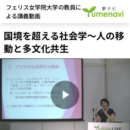
フェリス女学院大学の教員に
よる講義動画
国境を超える社会学～人の移
動と多文化共生
P