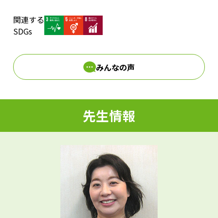
関連する
d
SDGs
みんなの声
e
先生情報
o