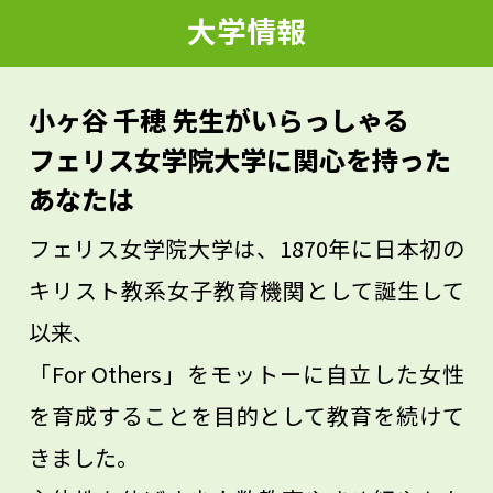
ています。こうした学びを通して、平和で
大学情報
誰もが人権を尊重される社会をめざすこと
が、国際社会学の使命の一つではないかと
小ヶ谷 千穂 先生がいらっしゃる
考えています。ぜひ、フェリス女学院大学
フェリス女学院大学に関心を持った
のコミュニケーション学科で、一緒に歩
あなたは
き、学んでいきましょう。
フェリス女学院大学は、1870年に日本初の
キリスト教系女子教育機関として誕生して
以来、
「For Others」をモットーに自立した女性
を育成することを目的として教育を続けて
きました。