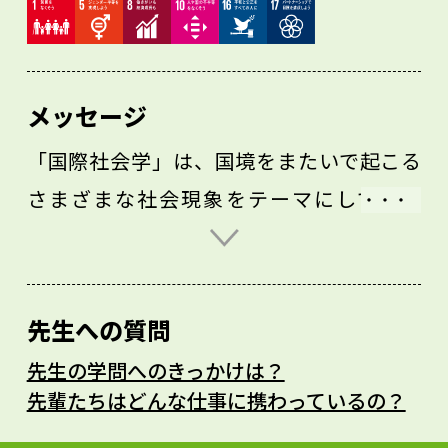
メッセージ
「国際社会学」は、国境をまたいで起こる
さまざまな社会現象をテーマにしていま
す。また、「多文化共生論」では、文化的
多様性や民族的多様性が社会を豊かにする
と考えます。
先生への質問
私はこうした学問領域で、ミクロな世界に
先生の学問へのきっかけは？
注目し、人々の具体的な暮らし、働き方、
先輩たちはどんな仕事に携わっているの？
意識などについてフィールドワークを重ね