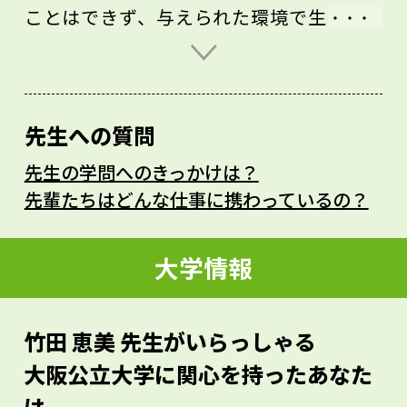
ことはできず、与えられた環境で生きてい
くしかありません。その代わり、植物には
環境に応じて自分を大きく変えていける能
力が備わっています。その不思議な力のメ
先生への質問
カニズムは近年の分子レベル、遺伝子レベ
先生の学問へのきっかけは？
ルの研究で徐々に解き明かされつつありま
先輩たちはどんな仕事に携わっているの？
すが、まだわからない点も多いのです。
植物生理学の研究成果は今後、社会の幅広
大学情報
い分野にインパクトを与えることが必至
で、非常に研究しがいのある分野です。生
竹田 恵美 先生がいらっしゃる
物に興味があるなら、きっと「これだ！」
大阪公立大学に関心を持ったあなた
という研究が見つかるはずです。
は