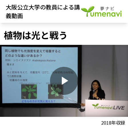
大阪公立大学の教員による講
義動画
植物は光と戦う
P
l
動画視聴前に
2018年収録
夢ナビ講義を