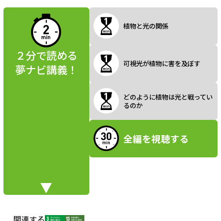
読んでみよう
植物と光の関係
a
２分で読める
可視光が植物に害を及ぼす
夢ナビ講義！
y
どのように植物は光と戦ってい
るのか
V
全編を視聴する
i
関連する