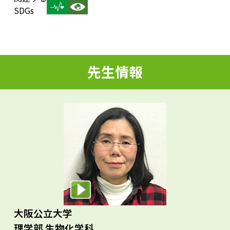
d
SDGs
e
先生情報
o
大阪公立大学
理学部 生物化学科