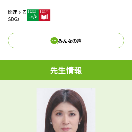
関連する
d
SDGs
みんなの声
e
先生情報
o