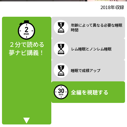
l
動画視聴前に
2018年収録
夢ナビ講義を
読んでみよう
年齢によって異なる必要な睡眠
時間
a
２分で読める
レム睡眠とノンレム睡眠
夢ナビ講義！
y
睡眠で成績アップ
V
全編を視聴する
i