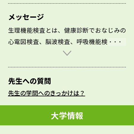
メッセージ
生理機能検査とは、健康診断でおなじみの
心電図検査、脳波検査、呼吸機能検査、画
像検査など、患者さんを直接調べる臨床検
査を指します。大学では各生理機能検査の
手法だけでなく、検査結果の解釈や臨床・
先生への質問
研究への応用について学んでいきます。
先生の学問へのきっかけは？
私自身は、主に睡眠中の時間感覚、運動と
睡眠、女性の睡眠をテーマに研究を行って
大学情報
います。あなたが生理機能検査や睡眠につ
いて興味を持っているなら、ぜひ埼玉県立