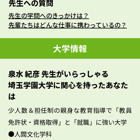
先生への質問
んでいました。その中で、いい気持ちにな
先生の学問へのきっかけは？
ることもあれば、気持ちのよくないことも
先輩たちはどんな仕事に携わっているの？
ありました。
こんな経験をするとこういう気持ちになる
大学情報
んだ、ということがわかると自分の理解に
もなりますし、それが他人の理解にもつな
泉水 紀彦 先生がいらっしゃる
がります。何であれ、あなたが一生懸命取
埼玉学園大学に関心を持ったあなた
り組んだ経験は、きっと自分のためになる
は
でしょう。
少人数＆担任制の親身な教育指導で「教員
免許状・資格取得」と「就職」に強い大学
●人間文化学科