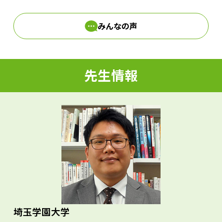
みんなの声
d
先生情報
e
o
埼玉学園大学