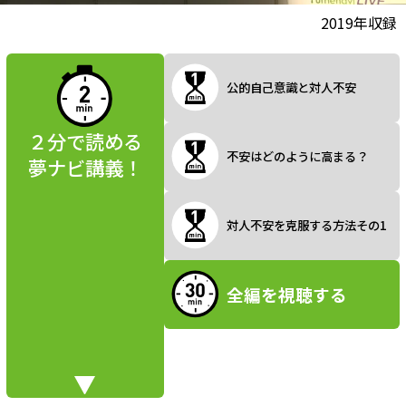
l
動画視聴前に
2019年収録
夢ナビ講義を
読んでみよう
公的自己意識と対人不安
a
２分で読める
不安はどのように高まる？
夢ナビ講義！
y
対人不安を克服する方法その1
V
全編を視聴する
i