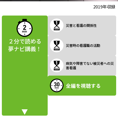
l
動画視聴前に
2019年収録
夢ナビ講義を
読んでみよう
災害と看護の関係性
a
２分で読める
災害時の看護職の活動
夢ナビ講義！
y
病気や障害でない被災者への災
害看護
V
全編を視聴する
i