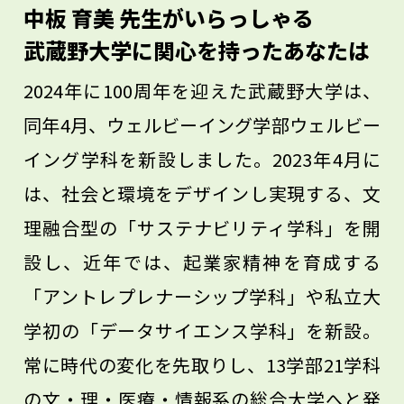
研究や研修センター、あるいは国の政策立
中板 育美 先生がいらっしゃる
案に関わるという選択肢もあります。幅広
武蔵野大学に関心を持ったあなたは
いキャリア選択があるのもよい点です。
2024年に100周年を迎えた武蔵野大学は、
同年4月、ウェルビーイング学部ウェルビー
イング学科を新設しました。2023年4月に
は、社会と環境をデザインし実現する、文
理融合型の「サステナビリティ学科」を開
設し、近年では、起業家精神を育成する
「アントレプレナーシップ学科」や私立大
学初の「データサイエンス学科」を新設。
常に時代の変化を先取りし、13学部21学科
の文・理・医療・情報系の総合大学へと発