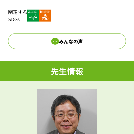
関連する
d
SDGs
みんなの声
e
先生情報
o