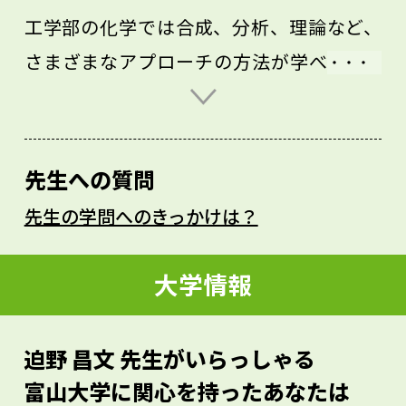
工学部の化学では合成、分析、理論など、
さまざまなアプローチの方法が学べます。
化学に興味があるけど、将来のめざす先が
決まっていないというあなたは、工学部の
化学を選択肢に加えてみてはどうでしょう
先生への質問
か。
先生の学問へのきっかけは？
私の専門はタンパク質工学ですが、研究室
では生体分子に関わるテーマを広く扱って
大学情報
おり、遺伝子を研究する学生もいます。
「どうしてこうなるのか」という疑問を持
迫野 昌文 先生がいらっしゃる
つことが、新しい研究を生むベースとなり
富山大学に関心を持ったあなたは
ます。生物の持つ高度な機能を化学の力で