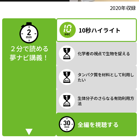
l
動画視聴前に
2020年収録
夢ナビ講義を
読んでみよう
10秒ハイライト
a
２分で読める
化学者の視点で生物を捉える
夢ナビ講義！
y
タンパク質を材料として利用し
たい
V
生体分子のさらなる有効利用方
法
全編を視聴する
i