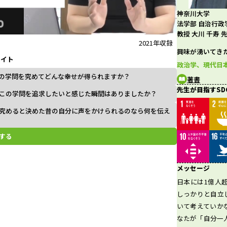
神奈川大学
l
法学部 自治行政
教授 大川 千寿 
2021年収録
興味が湧いてき
ライト
a
政治学、現代日
の学問を究めてどんな幸せが得られますか？
著書
先生が目指すSD
この学問を追求したいと感じた瞬間はありましたか？
究めると決めた昔の自分に声をかけられるのなら何を伝え
y
する
V
メッセージ
日本には1億人
しっかりと自立
いて考えていか
i
なたが「自分一