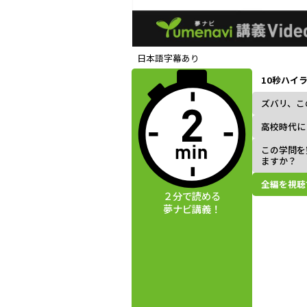
動画視聴前に
日本語字幕あり
夢ナビ講義を
10秒ハイ
読んでみよう
ズバリ、こ
高校時代に
この学問を
ますか？
全編を視聴
２分で読める
夢ナビ講義！