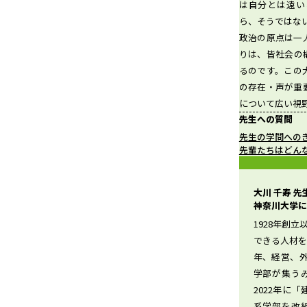
は自分とは遠い
ら、そうではな
政治の原点は一
d
りは、皆社会の
るのです。この
の存在・声が重
について広い視
e
先生への質問
先生の学問への
先輩たちはどん
o
大川 千寿 
神奈川大学に
1928年創
できる人材を
年、経営、
学部が集う
2022年に
系学部を改