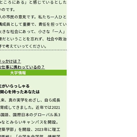
ところにある」と感じているとした
いのです。
人の市民の意見です。私たち一人ひと
構成員として重要で、責任を担ってい
大きな社会にあって、小さな「一人」
要だということを忘れず、社会や政治
野で考えていってください。
きっかけは？
な仕事に携わっているの？
大学情報
先生がいらっしゃる
関心を持ったあなたは
立以来、真の実学をめざし、自ら成長
育成してきました。近年では2021
外国語、国際日本のグローバル系3
みなとみらいキャンパスを開設。
「建築学部」を開設、2023年に理工
組再編し「化学生命学部、情報学