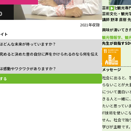
芸術文化観光専
l
芸術文化・観光
講師 野津 直樹 
2021年収録
興味が湧いてき
ライト
a
観光情報学、観
先生が目指すSD
はどんな未来が待っていますか？
究めると決めた昔の自分に声をかけられるのなら何を伝え
y
は感動やワクワクがありますか？
メッセージ
社会に出ると、
する
らないことが大
について面白い
V
きる人と一緒に
たいと思ってい
IT技術を使い
せん。社会で独
i
学びが主眼です。