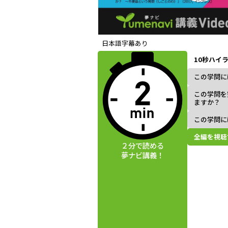
動画視聴前に
日本語字幕あり
夢ナビ講義を
10秒ハイ
読んでみよう
この学問に
この学問を
ますか？
この学問に
全編を視聴
２分で読める
夢ナビ講義！