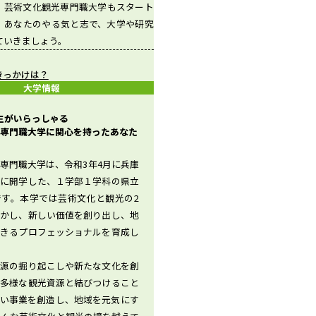
、芸術文化観光専門職大学もスタート
。あなたのやる気と志で、大学や研究
ていきましょう。
きっかけは？
大学情報
先生がいらっしゃる
専門職大学に関心を持ったあなた
専門職大学は、令和3年4月に兵庫
域に開学した、１学部１学科の県立
です。本学では芸術文化と観光の2
生かし、新しい価値を創り出し、地
できるプロフェッショナルを育成し
資源の掘り起こしや新たな文化を創
を多様な観光資源と結びつけること
しい事業を創造し、地域を元気にす