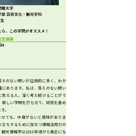
門職大学
学部 芸術文化・観光学科
先生
たら、この学問がオススメ！
光交通論
Gs
答えのない問いが圧倒的に多く、わか
量にあります。私は、答えのない問い
と思える人、深く考え続けることがで
、新しい学問を打ち立て、研究を進め
ます。
こなせても、中身がないと意味がありま
り立ちするために役立つ情報活用力の
観光情報学は2015年頃から身近にな