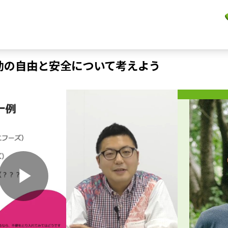
動の自由と安全について考えよう
P