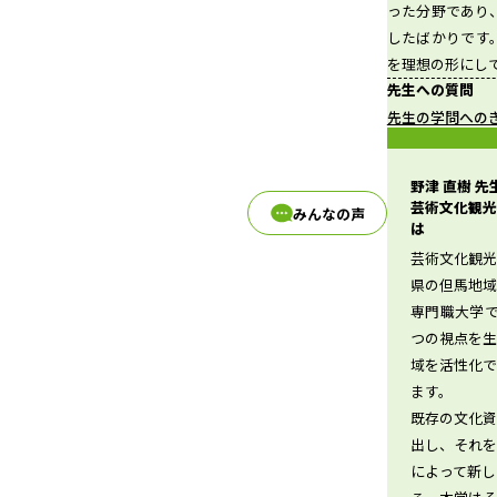
った分野であり
したばかりです
を理想の形にし
d
先生への質問
先生の学問への
野津 直樹 
e
芸術文化観光
みんなの声
は
芸術文化観光
県の但馬地
o
専門職大学
つの視点を
域を活性化
ます。
既存の文化
出し、それ
によって新