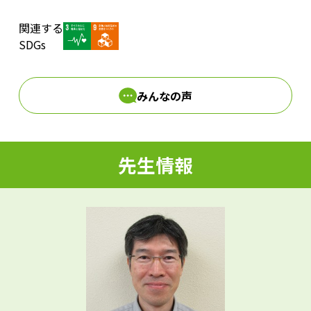
関連する
d
SDGs
みんなの声
e
先生情報
o