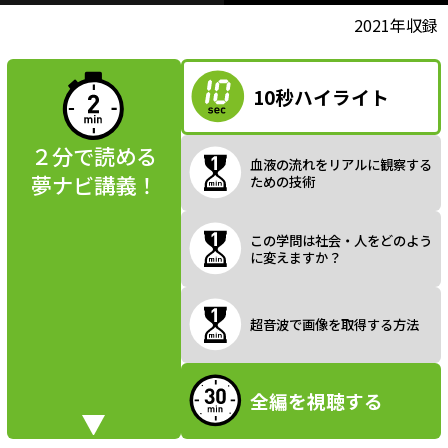
l
動画視聴前に
2021年収録
夢ナビ講義を
読んでみよう
10秒ハイライト
a
２分で読める
血液の流れをリアルに観察する
夢ナビ講義！
ための技術
y
この学問は社会・人をどのよう
に変えますか？
V
超音波で画像を取得する方法
全編を視聴する
i