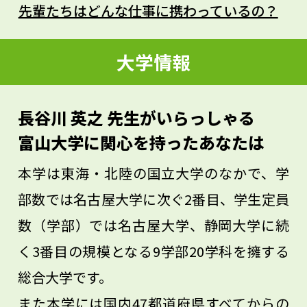
して興味を持ったら自分で情報を探しにい
先輩たちはどんな仕事に携わっているの？
く行動力も大切です。
私たちの研究している医用超音波工学は、
大学情報
超音波で人間の体内を調べる身近でおもし
ろい学問です。アイデアがあればすぐに試
長谷川 英之 先生がいらっしゃる
せて、試行錯誤できる楽しさもあります。
富山大学に関心を持ったあなたは
興味があるならぜひ一緒に学びましょう。
本学は東海・北陸の国立大学のなかで、学
部数では名古屋大学に次ぐ2番目、学生定員
数（学部）では名古屋大学、静岡大学に続
く3番目の規模となる9学部20学科を擁する
総合大学です。
また本学には国内47都道府県すべてからの