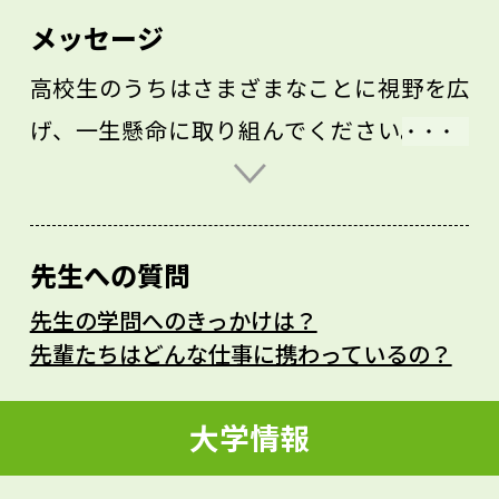
メッセージ
高校生のうちはさまざまなことに視野を広
げ、一生懸命に取り組んでください。自分
が苦手とする分野でも、ちょっとずつでい
いので触れて学んでみることで、数年先の
可能性が広がっていくでしょう。どんな方
先生への質問
面でもいいので、自分の可能性を潰さない
先生の学問へのきっかけは？
よう、たくさんの方向に目を向けてほしい
先輩たちはどんな仕事に携わっているの？
と思います。私も高校生の時は生物が苦手
でしたが、今では組織工学という生物やバ
大学情報
イオに深いつながりのある分野で研究をし