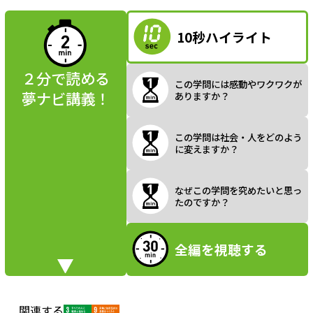
読んでみよう
10秒ハイライト
a
２分で読める
この学問には感動やワクワクが
夢ナビ講義！
ありますか？
y
この学問は社会・人をどのよう
に変えますか？
V
なぜこの学問を究めたいと思っ
たのですか？
全編を視聴する
i
関連する