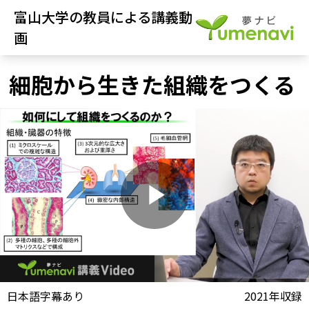
富山大学の教員による講義動
画
細胞から生きた組織をつくる
P
l
動画視聴前に
日本語字幕あり
2021年収録
夢ナビ講義を