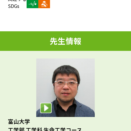
d
SDGs
e
先生情報
o
富山大学
工学部 工学科 生命工学コース