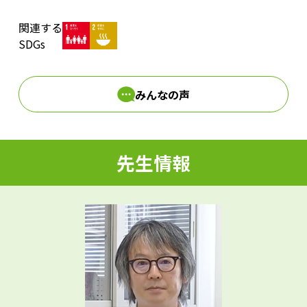
関連する
d
SDGs
みんなの声
e
先生情報
o