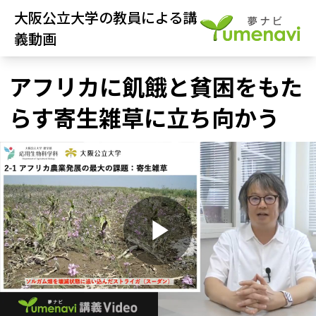
大阪公立大学の教員による講
義動画
アフリカに飢餓と貧困をもた
らす寄生雑草に立ち向かう
P