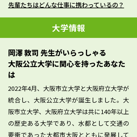
となる日本語の文章力が大切です。
先輩たちはどんな仕事に携わっているの？
そして今の時代は、インターネットなども
活用し、海外との共同研究が盛んになって
大学情報
きています。研究を通じて、文化や言葉、
国境を越えた出会いがありますから、さま
岡澤 敦司 先生がいらっしゃる
ざまな人と交流できるような積極性を持ち
大阪公立大学に関心を持ったあなた
ましょう。
は
2022年4月、大阪市立大学と大阪府立大学が
統合し、大阪公立大学が誕生しました。大
阪市立大学、大阪府立大学は共に140年以上
の歴史ある大学であり、水都として交通の
要衝であった大都市大阪とともに発展して