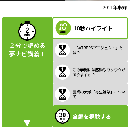
l
動画視聴前に
2021年収録
夢ナビ講義を
読んでみよう
10秒ハイライト
a
２分で読める
「SATREPSプロジェクト」と
夢ナビ講義！
は？
y
この学問には感動やワクワクが
ありますか？
V
農業の大敵「寄生雑草」につい
て
全編を視聴する
i