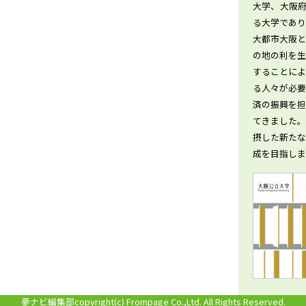
大学、大阪府
る大学であ
大都市大阪
の地の利を
することに
る人々が必
済の振興を
てきました
摂した新た
成を目指しま
夢ナビ編集部
copyright(c) Frompage Co.,Ltd. All Rights Reserved.