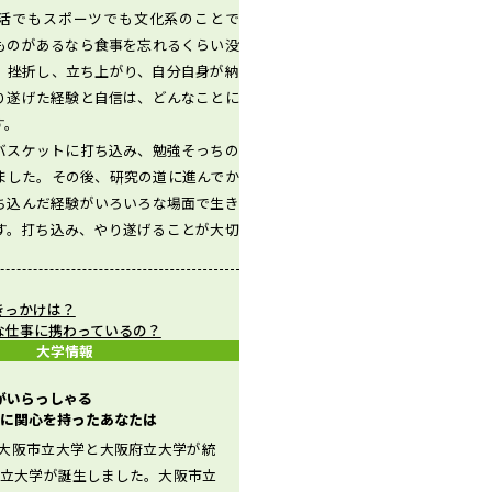
活でもスポーツでも文化系のことで
ものがあるなら食事を忘れるくらい没
。挫折し、立ち上がり、自分自身が納
り遂げた経験と自信は、どんなことに
す。
バスケットに打ち込み、勉強そっちの
ました。その後、研究の道に進んでか
ち込んだ経験がいろいろな場面で生き
す。打ち込み、やり遂げることが大切
きっかけは？
な仕事に携わっているの？
大学情報
生がいらっしゃる
に関心を持ったあなたは
月、大阪市立大学と大阪府立大学が統
公立大学が誕生しました。大阪市立