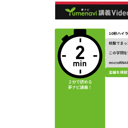
動画視聴前に
夢ナビ講義を
10秒ハイ
読んでみよう
核酸でまっ
この学問を
microRN
全編を視聴
２分で読める
夢ナビ講義！