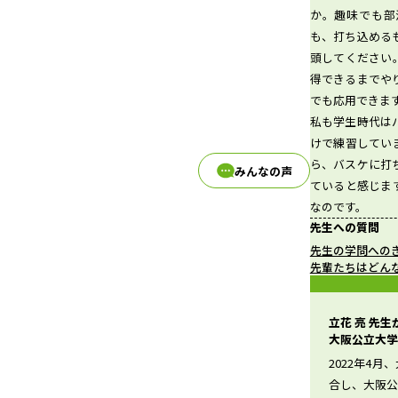
か。趣味でも部
も、打ち込める
頭してください
d
得できるまでや
でも応用できま
私も学生時代は
けで練習してい
e
ら、バスケに打
みんなの声
ていると感じま
なのです。
先生への質問
o
先生の学問への
先輩たちはどん
立花 亮 先
大阪公立大学
2022年4
合し、大阪