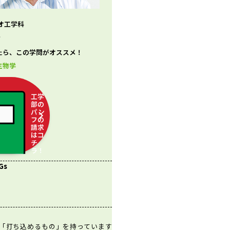
オ工学科
生
たら、この学問がオススメ！
生物学
工学
部の
パン
フの
請求
はコ
チ
ラ！
Gs
「打ち込めるもの」を持っています