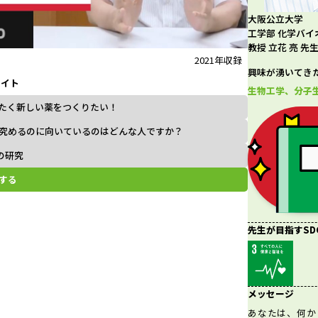
大阪公立大学
l
工学部 化学バイ
教授 立花 亮 先
2021年収録
興味が湧いてき
ライト
a
生物工学、分子
たく新しい薬をつくりたい！
究めるのに向いているのはどんな人ですか？
Aの研究
y
する
V
先生が目指すSD
メッセージ
i
あなたは、何か