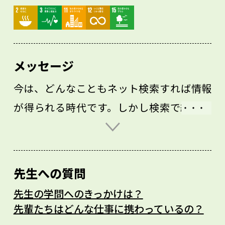
メッセージ
今は、どんなこともネット検索すれば情報
が得られる時代です。しかし検索で終わら
ずに、実際の経験を積んでほしいです。
例えば私が学生を連れて調査に行くと、多
くの学生は野生動物による被害「獣害」を
先生への質問
数量などの情報でしかわかっていません。
先生の学問へのきっかけは？
そのため、動物が入れないよう集落ごとフ
先輩たちはどんな仕事に携わっているの？
ェンスで囲んで暮らす現状を見ると驚きま