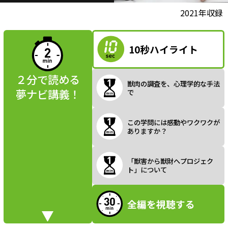
l
動画視聴前に
2021年収録
夢ナビ講義を
読んでみよう
10秒ハイライト
a
２分で読める
獣肉の調査を、心理学的な手法
夢ナビ講義！
で
y
この学問には感動やワクワクが
ありますか？
V
「獣害から獣財へプロジェク
ト」について
全編を視聴する
i