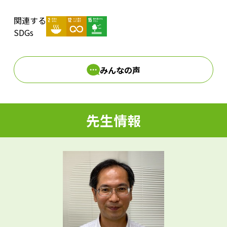
関連する
d
SDGs
みんなの声
e
先生情報
o