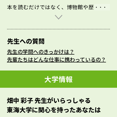
本を読むだけではなく、博物館や歴史の舞
台になった場所を訪れることがとても大切
です。自分の目で見て確かめたり、その場
に流れる空気を感じたりすることは、想像
先生への質問
力の源泉にもなります。
先生の学問へのきっかけは？
特におすすめしたいのは博物館です。博物
先輩たちはどんな仕事に携わっているの？
館にはさまざまな歴史的な資料が展示され
ています。物の質感や大きさ、精巧さとい
大学情報
った、教科書の記述だけでは伝わらない情
報を視覚から理解することで、より多くの
畑中 彩子 先生がいらっしゃる
学びが得られるはずです。
東海大学に関心を持ったあなたは