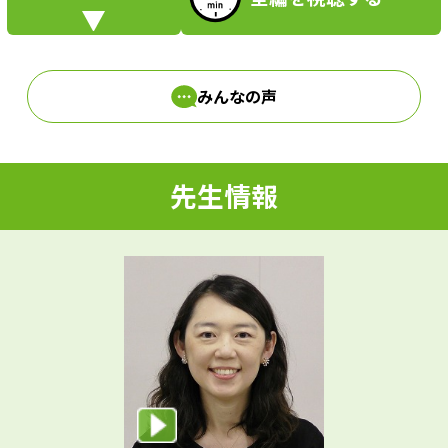
i
みんなの声
d
先生情報
e
o