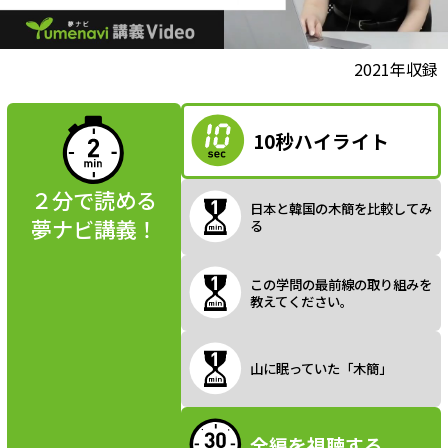
l
動画視聴前に
2021年収録
夢ナビ講義を
読んでみよう
10秒ハイライト
a
２分で読める
日本と韓国の木簡を比較してみ
夢ナビ講義！
る
y
この学問の最前線の取り組みを
教えてください。
V
山に眠っていた「木簡」
全編を視聴する