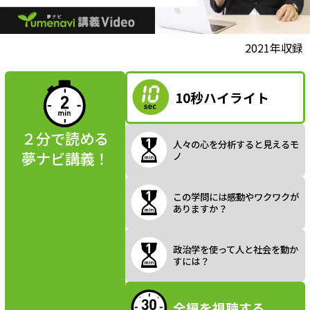
l
動画視聴前に
2021年収録
夢ナビ講義を
読んでみよう
10秒ハイライト
a
２分で読める
人々の心を分析すると見えるモ
夢ナビ講義！
ノ
y
この学問には感動やワクワクが
ありますか？
V
政治学を使って人と社会を動か
すには？
全編を視聴する