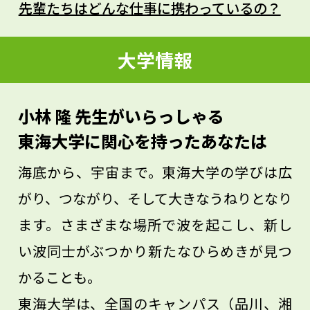
先輩たちはどんな仕事に携わっているの？
なのです。
政治学の知識とともに、人々の心を理解
大学情報
し、だれもが正しいと考える方法で目標に
向かって進めば、たくさんの人々を幸せに
小林 隆 先生がいらっしゃる
導くことができますね。たくさんの人々を
東海大学に関心を持ったあなたは
幸せにしたい人は、是非、政治学を学んで
海底から、宇宙まで。東海大学の学びは広
ください。
がり、つながり、そして大きなうねりとなり
ます。さまざまな場所で波を起こし、新し
い波同士がぶつかり新たなひらめきが見つ
かることも。
東海大学は、全国のキャンパス（品川、湘