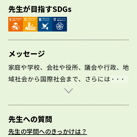
先生が目指すSDGs
メッセージ
家庭や学校、会社や役所、議会や行政、地
域社会から国際社会まで、さらにはSNSや
ゲームのコミュニティでも、人々のやりと
りのあるところ全てが、「政治学」の対象
です。それは政治学が、人々の心を学び、
先生への質問
人々を幸せに導くための学問だからです。
先生の学問へのきっかけは？
まさに「人々のいるところに政治学あり」