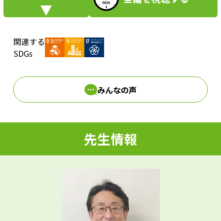
i
関連する
d
SDGs
みんなの声
e
先生情報
o