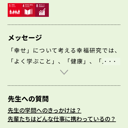
メッセージ
「幸せ」について考える幸福研究では、
「よく学ぶこと」、「健康」、「人間関
係」の3つが人生において重要であるとされ
ています。1日の限られた時間とエネルギー
（やる気）を有効に活用し、優先順位を考
先生への質問
えて、高校生活の中で「何をすべきか」
先生の学問へのきっかけは？
「何をしないべきか」を選択することが大
先輩たちはどんな仕事に携わっているの？
切です。大人や社会人になってからでも出