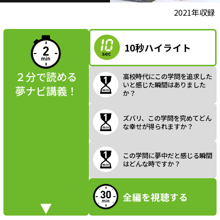
l
動画視聴前に
2021年収録
夢ナビ講義を
読んでみよう
10秒ハイライト
a
２分で読める
高校時代にこの学問を追求した
いと感じた瞬間はありました
夢ナビ講義！
か？
y
ズバリ、この学問を究めてどん
な幸せが得られますか？
V
この学問に夢中だと感じる瞬間
はどんな時ですか？
全編を視聴する
i