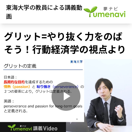
東海大学の教員による講義動
画
グリット=やり抜く力をのば
そう！行動経済学の視点より
P