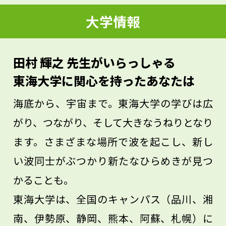
来ることは、その時でも遅くはありませ
大学情報
ん。そして、「1週間」がんばれる人は、1
か月、半年、1年以上がんばることができま
田村 輝之 先生がいらっしゃる
す。まずは「1週間」の目標を達成できるよ
東海大学に関心を持ったあなたは
うに、生活スタイルを確立しましょう！
海底から、宇宙まで。東海大学の学びは広
がり、つながり、そして大きなうねりとなり
ます。さまざまな場所で波を起こし、新し
い波同士がぶつかり新たなひらめきが見つ
かることも。
東海大学は、全国のキャンパス（品川、湘
南、伊勢原、静岡、熊本、阿蘇、札幌）に