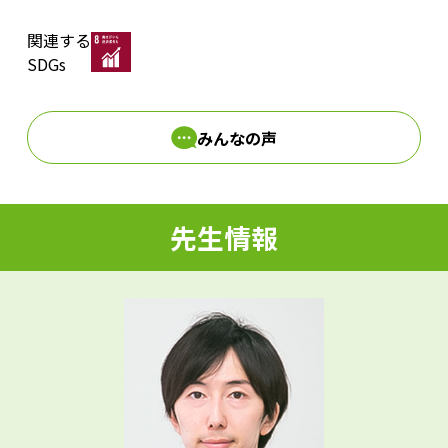
関連する
d
SDGs
みんなの声
e
先生情報
o