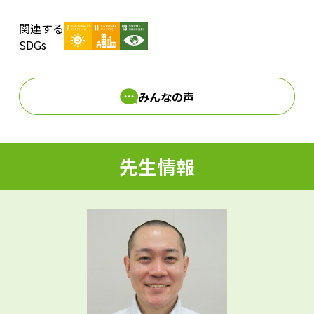
関連する
d
SDGs
みんなの声
e
先生情報
o