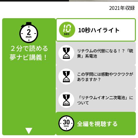
l
動画視聴前に
2021年収録
夢ナビ講義を
読んでみよう
10秒ハイライト
a
２分で読める
リチウムの代替になる！？「硫
夢ナビ講義！
黄」系電池
y
この学問には感動やワクワクが
ありますか？
V
「リチウムイオン二次電池」に
ついて
全編を視聴する
i