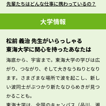
だ」と、ポジティブにとらえて考えるべき
先輩たちはどんな仕事に携わっているの？
だと思います。
楽しく研究をして、幸せに生きていくため
大学情報
にはどうすればいいかを考えて、ウェル・
ビーイング（心身ともに良好な状態にある
松前 義治 先生がいらっしゃる
こと）を大切にした生き方をめざしてくだ
東海大学に関心を持ったあなたは
さい。
海底から、宇宙まで。東海大学の学びは広
がり、つながり、そして大きなうねりとなり
ます。さまざまな場所で波を起こし、新し
い波同士がぶつかり新たなひらめきが見つ
かることも。
東海大学は、全国のキャンパス（品川、湘