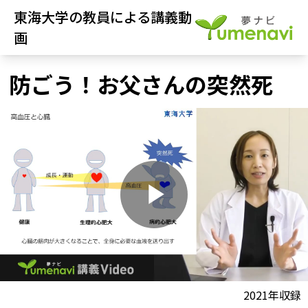
東海大学の教員による講義動
画
防ごう！お父さんの突然死
P
l
動画視聴前に
2021年収録
夢ナビ講義を