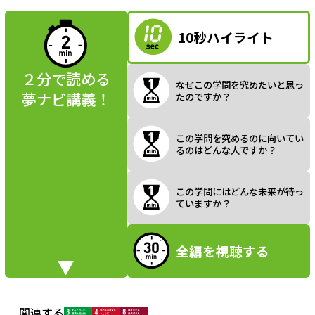
読んでみよう
10秒ハイライト
a
２分で読める
なぜこの学問を究めたいと思っ
夢ナビ講義！
たのですか？
y
この学問を究めるのに向いてい
るのはどんな人ですか？
V
この学問にはどんな未来が待っ
ていますか？
全編を視聴する
i
関連する