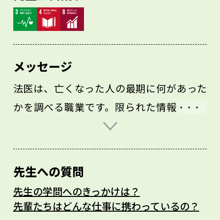
メッセージ
法医は、亡くなった人の最期に何があった
かを調べる職業です。限られた情報から亡
くなった人の声なき声を聞くことが求めら
れるので、自分から積極的に何かを切り開
いていく人に向いていると思います。ま
先生への質問
た、家族や友人などの忘れられない死を経
先生の学問へのきっかけは？
験した人も、大きな意欲を持って取り組め
先輩たちはどんな仕事に携わっているの？
るでしょう。