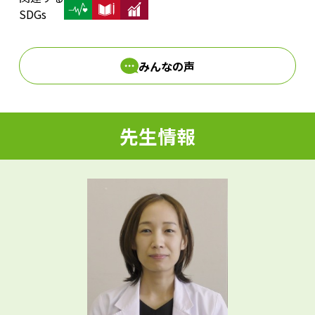
d
SDGs
みんなの声
e
先生情報
o