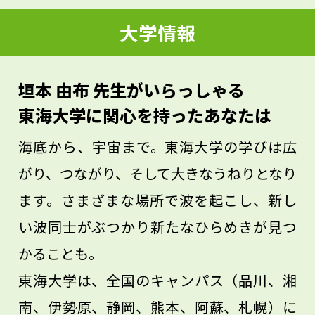
法医をめざす場合、医学部に入るための勉
大学情報
強が大変になってしまいがちですが、それ
以外にも趣味に打ち込んだり、大学に入っ
垣本 由布 先生がいらっしゃる
た後に何がやりたいかを考えたりしておく
東海大学に関心を持ったあなたは
と、楽しく効率よく勉強ができるでしょ
海底から、宇宙まで。東海大学の学びは広
う。
がり、つながり、そして大きなうねりとなり
ます。さまざまな場所で波を起こし、新し
い波同士がぶつかり新たなひらめきが見つ
かることも。
東海大学は、全国のキャンパス（品川、湘
南、伊勢原、静岡、熊本、阿蘇、札幌）に