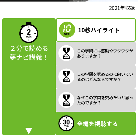
l
動画視聴前に
2021年収録
夢ナビ講義を
読んでみよう
10秒ハイライト
a
２分で読める
この学問には感動やワクワクが
夢ナビ講義！
ありますか？
y
この学問を究めるのに向いてい
るのはどんな人ですか？
V
なぜこの学問を究めたいと思っ
たのですか？
全編を視聴する
i