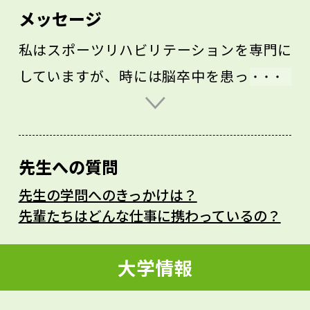
メッセージ
私はスポーツリハビリテーションを専門に
していますが、時には脳卒中を患った方の
リハビリに携わることもあります。一見、
自分の専門分野とは遠いようですが、ここ
で脳の機能や運動との関わりを勉強したこ
先生への質問
とが、後にスポーツの分野に役立つことも
先生の学問へのきっかけは？
あります。
先輩たちはどんな仕事に携わっているの？
何かやりたいことがあるのはいいことです
が、それだけをやればいいわけではありま
大学情報
せん。あなたも少し広い視野をもってやり