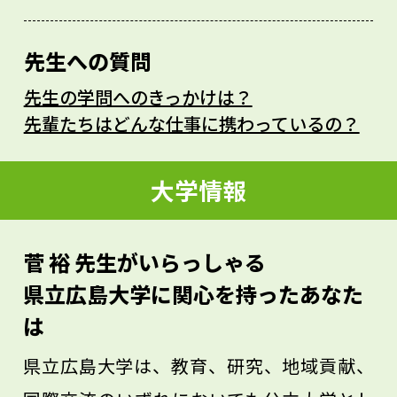
たかを遺伝子を調べることで知りたいと考
えています。私は動物に近縁な単細胞生物
先生への質問
を研究しています。この生物は、動物がま
先生の学問へのきっかけは？
だ単細胞だったころの生き残りです。
先輩たちはどんな仕事に携わっているの？
この生物を研究しているのは、実は日本で
はここだけ、世界でももう1カ所スペインに
大学情報
あるだけです。あなたが私の研究室に入っ
て、この生物を研究して発見したことは、
菅 裕 先生がいらっしゃる
全部世界初となるでしょう。一緒にこの変
県立広島大学に関心を持ったあなた
わった生物を研究しませんか。
は
県立広島大学は、教育、研究、地域貢献、