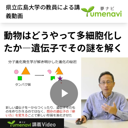
県立広島大学の教員による講
義動画
動物はどうやって多細胞化し
たか―遺伝子でその謎を解く
P