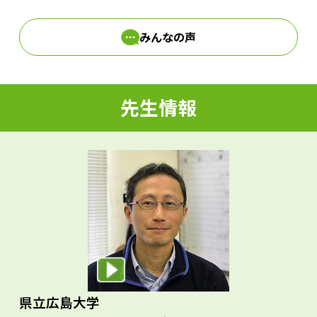
みんなの声
d
先生情報
e
o
県立広島大学