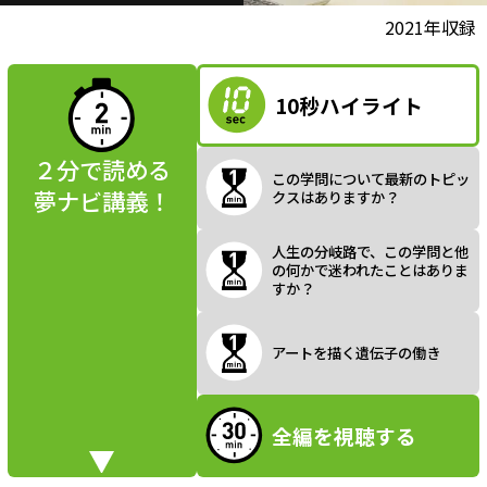
l
動画視聴前に
2021年収録
夢ナビ講義を
読んでみよう
10秒ハイライト
a
２分で読める
この学問について最新のトピッ
夢ナビ講義！
クスはありますか？
y
人生の分岐路で、この学問と他
の何かで迷われたことはありま
すか？
V
アートを描く遺伝子の働き
全編を視聴する
i