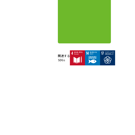
関連する
SDGs