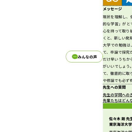
メッセージ
現状を理解し、
d
的な学習」がと
心を持って取り
くと、新しい発
大学での勉強は
e
て、卒論で探究
みんなの声
だけ早いうちか
がいいでしょう
て、徹底的に取
o
や修論でも必ず
先生への質問
先生の学問への
先輩たちはどん
佐々木 剛 
東京海洋大学