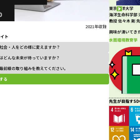
東京海洋大学
l
海洋生命科学部 
教授 佐々木 剛 
2021年収録
興味が湧いてき
ライト
a
水圏環境教育学
社会・人をどの様に変えますか？
はどんな未来が待っていますか？
最前線の取り組みを教えてください。
y
する
V
先生が目指すSD
i