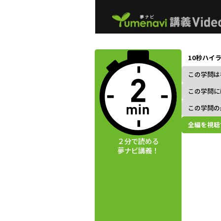
動画視聴前に
夢ナビ講義を
10秒ハイ
読んでみよう
この学問は
この学問に
この学問の
全編を視聴
２分で読める
夢ナビ講義！