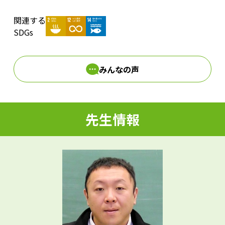
関連する
d
SDGs
みんなの声
e
先生情報
o