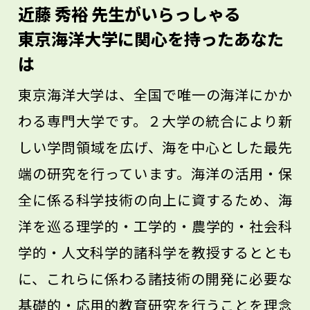
必ず得られるものがありますから、さまざ
近藤 秀裕 先生がいらっしゃる
まな著者の考えに触れ、自分の財産として
東京海洋大学に関心を持ったあなた
積み重ねていってください。
は
東京海洋大学は、全国で唯一の海洋にかか
わる専門大学です。２大学の統合により新
しい学問領域を広げ、海を中心とした最先
端の研究を行っています。海洋の活用・保
全に係る科学技術の向上に資するため、海
洋を巡る理学的・工学的・農学的・社会科
学的・人文科学的諸科学を教授するととも
に、これらに係わる諸技術の開発に必要な
基礎的・応用的教育研究を行うことを理念