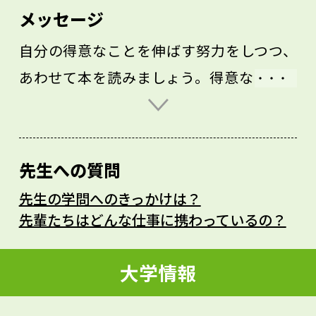
メッセージ
自分の得意なことを伸ばす努力をしつつ、
あわせて本を読みましょう。得意なことを
きちんと生かすには、幅広い視野も必要だ
からです。そして興味の幅を広げるにも、
読書が一番です。
先生への質問
インターネットで少し調べただけでは表層
先生の学問へのきっかけは？
的・断片的な知識しか身につきませんが、
先輩たちはどんな仕事に携わっているの？
ある事柄について一冊にまとめられた本は
著者の考えにじっくり触れることができま
大学情報
す。一見、興味のなさそうな分野からでも