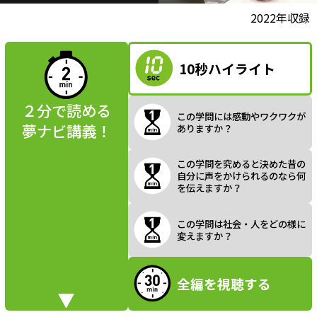
l
動画視聴前に
2022年収録
夢ナビ講義を
読んでみよう
10秒ハイライト
a
２分で読める
この学問には感動やワクワクが
夢ナビ講義！
ありますか？
y
この学問を究めると決めた昔の
自分に声をかけられるのなら何
を伝えますか？
V
この学問は社会・人をどの様に
変えますか？
全編を視聴する
i