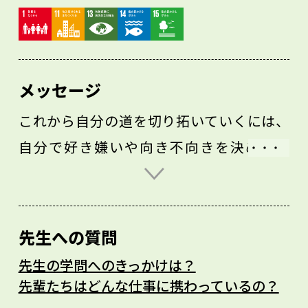
メッセージ
これから自分の道を切り拓いていくには、
自分で好き嫌いや向き不向きを決めつけ
ず、視野を広げることが大切です。まずは
自分の生活が何によって支えられているの
かということについて関心を持ってくださ
先生への質問
い。それから旅に出て自分の知らない世界
先生の学問へのきっかけは？
の人々に出会うこともおすすめです。自分
先輩たちはどんな仕事に携わっているの？
の目で見て、心で感じて、頭で考えて、体