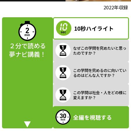
l
動画視聴前に
2022年収録
夢ナビ講義を
読んでみよう
10秒ハイライト
a
２分で読める
なぜこの学問を究めたいと思っ
夢ナビ講義！
たのですか？
y
この学問を究めるのに向いてい
るのはどんな人ですか？
V
この学問は社会・人をどの様に
変えますか？
全編を視聴する
i