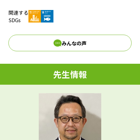
関連する
d
SDGs
みんなの声
e
先生情報
o