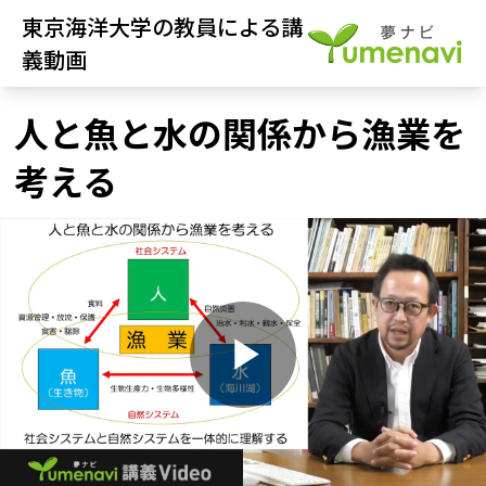
東京海洋大学の教員による講
義動画
人と魚と水の関係から漁業を
考える
P