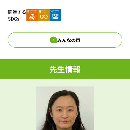
関連する
d
SDGs
みんなの声
e
先生情報
o