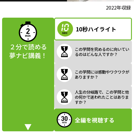
l
動画視聴前に
2022年収録
夢ナビ講義を
読んでみよう
10秒ハイライト
a
２分で読める
この学問を究めるのに向いてい
夢ナビ講義！
るのはどんな人ですか？
y
この学問には感動やワクワクが
ありますか？
V
人生の分岐路で、この学問と他
の何かで迷われたことはありま
すか？
全編を視聴する
i