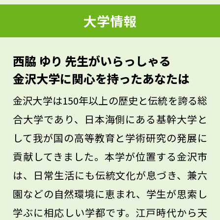
ている商品以外にも目を向けよう」と言わ
大学情報
れたことがありました。専門分野以外の最
先端技術や研究の情報を得ることは、自分
西脇 ゆり 先生がいらっしゃる
の力になるはずです。「科学する心」を大
金沢大学に関心を持ったあなたは
切に、世の中の出来事や新しい知識に積極
金沢大学は150年以上の歴史と伝統を誇る総
的に目を向けてほしいです。
合大学であり、日本海側にある基幹大学と
して我が国の高等教育と学術研究の発展に
貢献してきました。本学が位置する金沢市
は、日常生活にも伝統文化が息づき、兼六
園などの自然環境に恵まれ、学生が思索し
学ぶに相応しい学都です。江戸時代から天