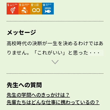
メッセージ
高校時代の決断が一生を決めるわけではあ
りません。「これがいい」と思ったことが
あれば、まずはその道に進んでみてもいい
と思います。私自身もさまざまな道を歩ん
で大学教員になったので、そのときどきで
先生への質問
考え抜いて決めた選択や縁を信じることも
先生の学問へのきっかけは？
重要だと感じます。
先輩たちはどんな仕事に携わっているの？
また、私は企業で働いていた頃、「担当し