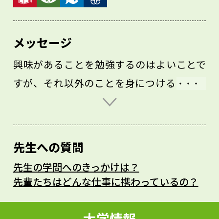
メッセージ
興味があることを勉強するのはよいことで
すが、それ以外のことを身につけることも
大切です。例えば生物の研究でも、物事を
順序立てて理論的に考える数学的な思考や
統計的な分析方法が役に立つことも多くあ
先生への質問
ります。また、勉強をしていると「わかっ
先生の学問へのきっかけは？
たつもり」になるときがあると思います。
先輩たちはどんな仕事に携わっているの？
本当に理解できたかチェックするために
は、それを自分自身や友人に説明してみる
大学情報