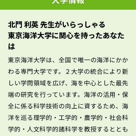
といいでしょう。説明できなければ、その
部分は理解しきれていないはずです。発信
北門 利英 先生がいらっしゃる
や対話によって自分の理解を試す訓練をし
東京海洋大学に関心を持ったあなた
ておくと、大学の学びでも理解の助けにな
は
ります。
東京海洋大学は、全国で唯一の海洋にかか
わる専門大学です。２大学の統合により新
しい学問領域を広げ、海を中心とした最先
端の研究を行っています。海洋の活用・保
全に係る科学技術の向上に資するため、海
洋を巡る理学的・工学的・農学的・社会科
学的・人文科学的諸科学を教授するととも