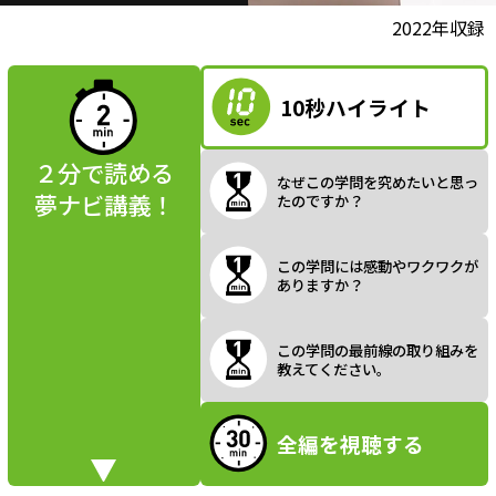
l
動画視聴前に
2022年収録
夢ナビ講義を
読んでみよう
10秒ハイライト
a
２分で読める
なぜこの学問を究めたいと思っ
夢ナビ講義！
たのですか？
y
この学問には感動やワクワクが
ありますか？
V
この学問の最前線の取り組みを
教えてください。
全編を視聴する
i