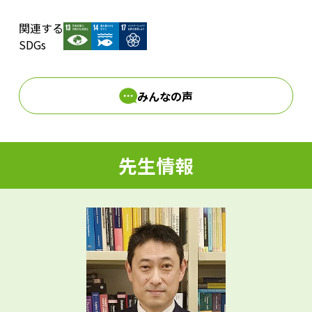
関連する
d
SDGs
みんなの声
e
先生情報
o