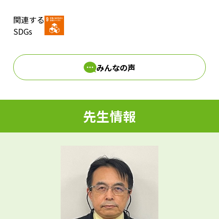
関連する
d
SDGs
みんなの声
e
先生情報
o