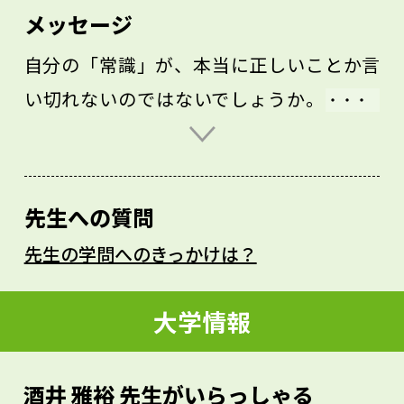
メッセージ
自分の「常識」が、本当に正しいことか言
い切れないのではないでしょうか。高校生
時代は「一度立ち止まって、自分の常識を
疑う」姿勢を養ってほしいと思います。
丸暗記の学問ではなく、内容を自分の言葉
先生への質問
で表現してみましょう。「自分が勉強して
先生の学問へのきっかけは？
いることは何か、自分の言葉で言ってみ
る」、それで初めて、ものごとをより深く
大学情報
理解できると思います。そして、その考え
方の訓練は、大学や社会で必ず役立ちま
酒井 雅裕 先生がいらっしゃる