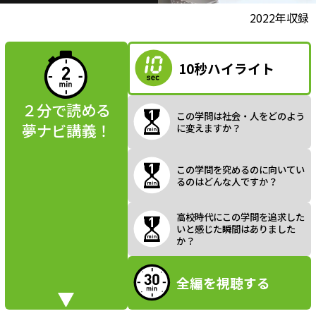
l
動画視聴前に
2022年収録
夢ナビ講義を
読んでみよう
10秒ハイライト
a
２分で読める
この学問は社会・人をどのよう
夢ナビ講義！
に変えますか？
y
この学問を究めるのに向いてい
るのはどんな人ですか？
V
高校時代にこの学問を追求した
いと感じた瞬間はありました
か？
全編を視聴する
i