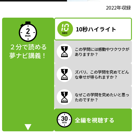
l
動画視聴前に
2022年収録
夢ナビ講義を
読んでみよう
10秒ハイライト
a
２分で読める
この学問には感動やワクワクが
夢ナビ講義！
ありますか？
y
ズバリ、この学問を究めてどん
な幸せが得られますか？
V
なぜこの学問を究めたいと思っ
たのですか？
全編を視聴する
i