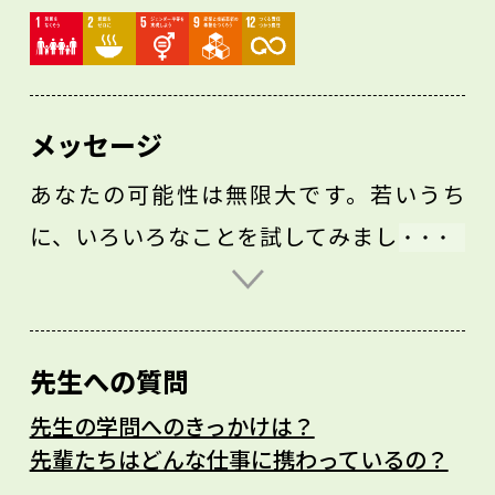
メッセージ
あなたの可能性は無限大です。若いうち
に、いろいろなことを試してみましょう。
何か面白いな、と感じることがあれば、ち
ょっと深掘りしてみると、もっと面白いこ
とがわかります。深掘りするのが楽しいと
先生への質問
思ったなら、それがあなたに合っているこ
先生の学問へのきっかけは？
とかもしれません。
先輩たちはどんな仕事に携わっているの？
スポーツでも料理でも、試す機会をどんど