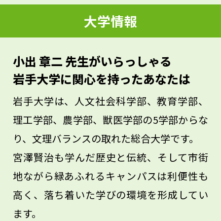
ん作りましょう。すぐには役に立たないこ
大学情報
とも、10年後か、あるいは20年後か、結果
はいつか必ずついてきます。好きなことを
小出 章二 先生がいらっしゃる
やりながら自分が成長していくことは、と
岩手大学に関心を持ったあなたは
ても楽しいことだと思います。
岩手大学は、人文社会科学部、教育学部、
理工学部、農学部、獣医学部の5学部からな
り、文理バランスの取れた総合大学です。
宮澤賢治も学んだ歴史と伝統、そして市街
地ながら緑あふれるキャンパスは利便性も
高く、落ち着いた学びの環境を形成してい
ます。