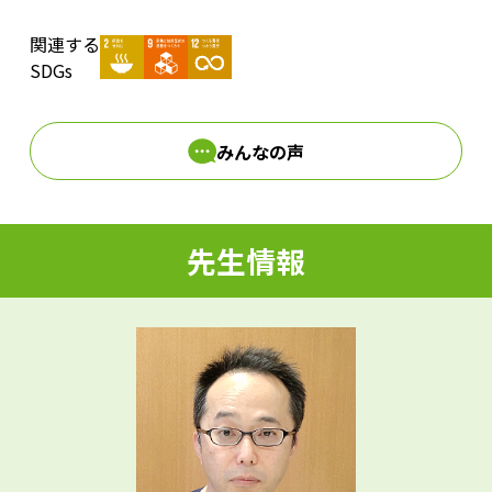
関連する
d
SDGs
みんなの声
e
先生情報
o