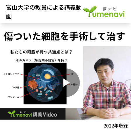
富山大学の教員による講義動
画
傷ついた細胞を手術して治す
P
l
動画視聴前に
2022年収録
夢ナビ講義を