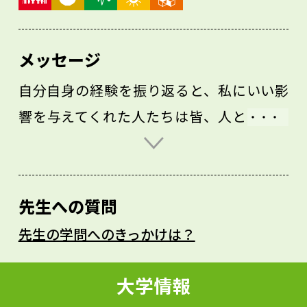
メッセージ
自分自身の経験を振り返ると、私にいい影
響を与えてくれた人たちは皆、人とは違っ
た道を選ぶ勇気を持っていました。あなた
も、周りと同じ方向に進むのではなく、大
勢とは逆の方向であっても、自分がいいと
先生への質問
思うものに向かっていく勇気を持ってほし
先生の学問へのきっかけは？
いです。
大勢の人の中で一番になるのは大変です
大学情報
が、誰もやっていないことであれば独自性