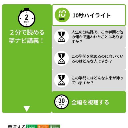
読んでみよう
10秒ハイライト
a
２分で読める
人生の分岐路で、この学問と他
の何かで迷われたことはありま
夢ナビ講義！
すか？
y
この学問を究めるのに向いてい
るのはどんな人ですか？
V
この学問にはどんな未来が待っ
ていますか？
全編を視聴する
i
関連する