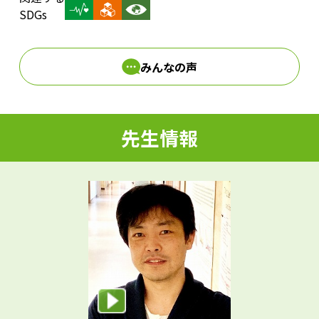
d
SDGs
みんなの声
e
先生情報
o