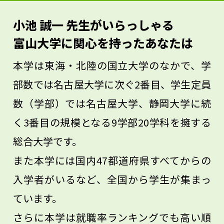
が高まります。例えば海外を視野に入れ、
小池 誠一 先生がいらっしゃる
高校生のうちに留学をするなど、人と違う
富山大学に関心を持ったあなたは
経験をすれば、それが自分の価値を高める
本学は東海・北陸の国立大学のなかで、学
ことにつながっていくと思います。
部数では名古屋大学に次ぐ2番目、学生定員
数（学部）では名古屋大学、静岡大学に続
く3番目の規模となる9学部20学科を擁する
総合大学です。
また本学には国内47都道府県すべてからの
入学者がいるなど、全国から学生が集まっ
ています。
さらに本学は就職率ランキングでも高い順