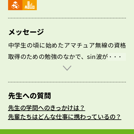
メッセージ
中学生の頃に始めたアマチュア無線の資格
取得のための勉強のなかで、sin波が出てき
ました。当時は「そういうものがあるんだ
な」という程度の認識でした。その後、高
校に進み三角関数の授業で、「等速円運動
先生への質問
する点の高さ（振幅）を表していて、それ
先生の学問へのきっかけは？
故にあのようなカーブを描いている」と知
先輩たちはどんな仕事に携わっているの？
り、自分なりの発見・感動がありました。