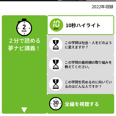
l
動画視聴前に
2022年収録
夢ナビ講義を
読んでみよう
10秒ハイライト
a
２分で読める
この学問は社会・人をどのよう
夢ナビ講義！
に変えますか？
y
この学問の最前線の取り組みを
教えてください。
V
この学問を究めるのに向いてい
るのはどんな人ですか？
全編を視聴する
i