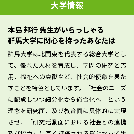
自然科学を研究している者の願いとして、
大学情報
物理の授業などで習う内容を、一つでも二
つでも身の回りの現象と結びつけて理解し
本島 邦行 先生がいらっしゃる
てほしいです。理系科目が好きになれるは
群馬大学に関心を持ったあなたは
ずです。
群馬大学は北関東を代表する総合大学とし
て、優れた人材を育成し、学問の研究と応
用、福祉への貢献など、社会的使命を果た
すことを特色としています。「社会のニーズ
に配慮しつつ細分化から総合化へ」という
理念を研究面、及び教育面に具体的に実現
させ、「研究活動面における社会との連携
及び協力」に高く評価される形となって生