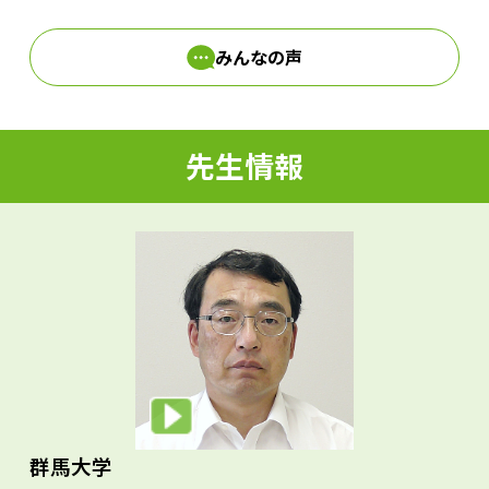
みんなの声
d
先生情報
e
o
群馬大学