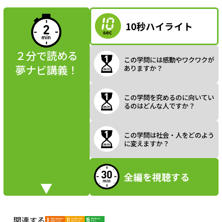
読んでみよう
10秒ハイライト
a
２分で読める
この学問には感動やワクワクが
夢ナビ講義！
ありますか？
y
この学問を究めるのに向いてい
るのはどんな人ですか？
V
この学問は社会・人をどのよう
に変えますか？
全編を視聴する
i
関連する