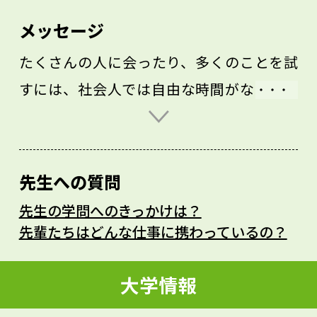
メッセージ
たくさんの人に会ったり、多くのことを試
すには、社会人では自由な時間がなく、高
校生では環境的に制約が多いと思います。
大学では、自由な時間も増えて行動範囲も
広がりますので、さまざまな経験を積ん
先生への質問
で、自分にしかできないことを探してほし
先生の学問へのきっかけは？
いと思います。私の場合は建築を専門とす
先輩たちはどんな仕事に携わっているの？
るようになりましたが、建築とは建物をつ
くるだけではなく、そこに住む人や集まる
大学情報
人、その場の歴史や文化も含め、人を理解