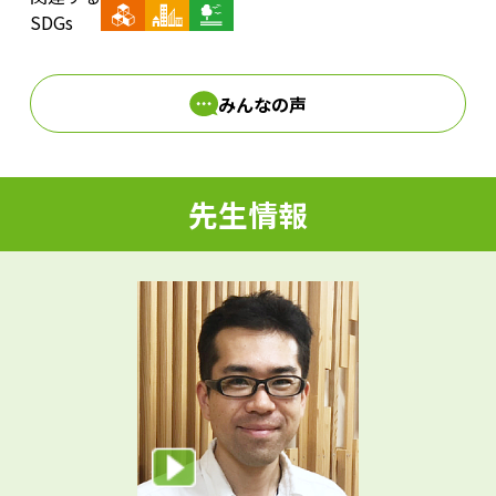
d
SDGs
みんなの声
e
先生情報
o