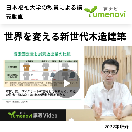
日本福祉大学の教員による講
義動画
世界を変える新世代木造建築
P
l
動画視聴前に
2022年収録
夢ナビ講義を