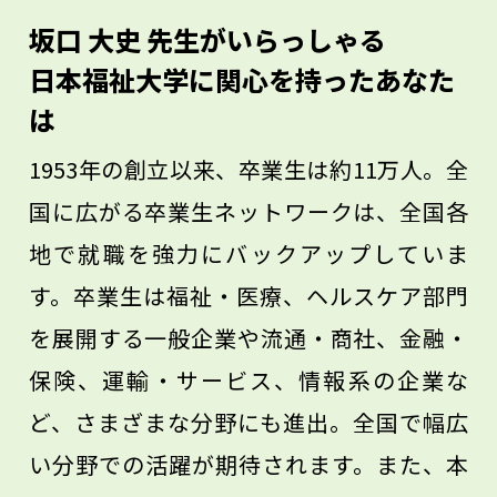
し、社会をよくするための学問であるとい
坂口 大史 先生がいらっしゃる
えます。また、人を助け支える「ふくし」
日本福祉大学に関心を持ったあなた
の分野にも建築の力は生かされているので
は
す。
1953年の創立以来、卒業生は約11万人。全
国に広がる卒業生ネットワークは、全国各
地で就職を強力にバックアップしていま
す。卒業生は福祉・医療、ヘルスケア部門
を展開する一般企業や流通・商社、金融・
保険、運輸・サービス、情報系の企業な
ど、さまざまな分野にも進出。全国で幅広
い分野での活躍が期待されます。また、本