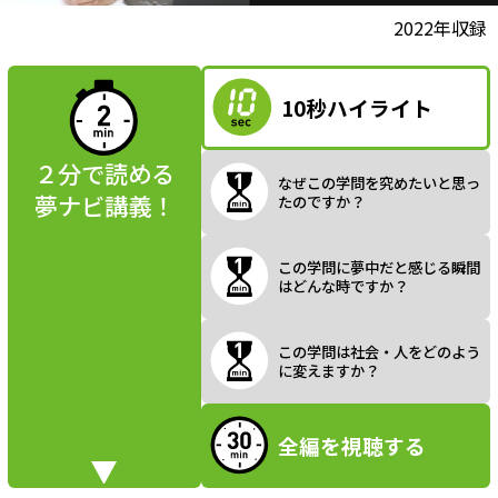
l
動画視聴前に
2022年収録
夢ナビ講義を
読んでみよう
10秒ハイライト
a
２分で読める
なぜこの学問を究めたいと思っ
夢ナビ講義！
たのですか？
y
この学問に夢中だと感じる瞬間
はどんな時ですか？
V
この学問は社会・人をどのよう
に変えますか？
全編を視聴する
i