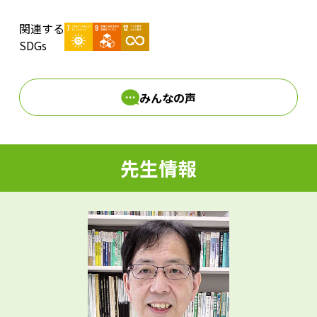
関連する
d
SDGs
みんなの声
e
先生情報
o