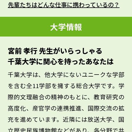
うえで、常に疑問を持つ姿勢が大切です。
先輩たちはどんな仕事に携わっているの？
大学は勉強するところというよりは、それ
までに溜めた自分の疑問を解決する場所だ
大学情報
と思います。自分はなぜ学ぶのか、自分が
これから進んでいくことに対する疑問を少
宮前 孝行 先生がいらっしゃる
しずつ解決していくための入り口の一つだ
千葉大学に関心を持ったあなたは
と考えています。
千葉大学は、他大学にないユニークな学部
を含む全11学部を擁する総合大学です。学
際的文理融合の精神のもとに、教育研究の
高度化、産官学の連携推進、国際交流の拡
充を進めています。近隣には放送大学、国
立歴史民族博物館などがあり、各分野で共