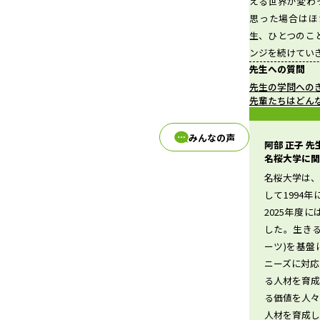
える世界が変わ
思った場合はほ
生、ひとつのこ
d
ンジを続けてい
先生への質問
先生の学問への
先輩たちはどん
e
みんなの声
阿部 正子 
名桜大学に関
名桜大学は
o
して1994年
2025年度
した。生き
ーツ)を基
ニーズに対
る人材を育
る価値を人
人材を育成