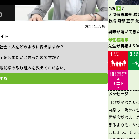
名桜大学
l
人間健康学部 看
教授 阿部 正子 
2022年収録
興味が湧いてき
ライト
a
母性看護学
先生が目指すSD
社会・人をどのように変えますか？
問を究めたいと思ったのですか？
最前線の取り組みを教えてください。
y
する
メッセージ
V
自分がやりたい
自身も「海外で
界が広がりまし
ぎるよりも、や
i
ましょう。そう