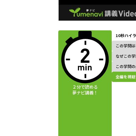
動画視聴前に
夢ナビ講義を
10秒ハイ
読んでみよう
この学問は
なぜこの学
この学問の
全編を視聴
２分で読める
夢ナビ講義！