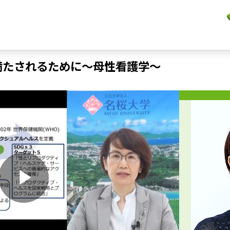
満たされるために～母性看護学～
P