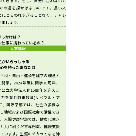
ってきます。もし、自分に合わないと
かの道を探せばよいのです。長い人
とにとらわれすぎることなく、チャレ
きましょう。
きっかけは？
な仕事に携わっているの？
大学情報
先生がいらっしゃる
心を持ったあなたは
、平和・自由・進歩を建学の理念と
に開学。2024年度に開学30周年、
には公立大学法人化15周年を迎えま
る力を育む教養教育(リベラル・ア
盤に、国際学部では、社会の多様な
応し地域および国際社会で活躍でき
成、人間健康学部では、健康に生き
々と共に創りだす専門職、健康支援
しています。生涯のチカラとなる沖