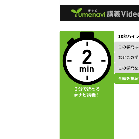
動画視聴前に
夢ナビ講義を
10秒ハイ
読んでみよう
この学問は
なぜこの学
この学問を
全編を視聴
２分で読める
夢ナビ講義！