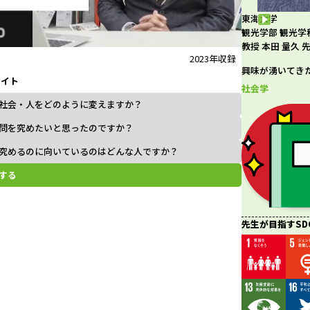
東海大学
l
観光学部 観光学
教授 本田 量久 
2023年収録
興味が湧いてき
ライト
a
社会学
社会・人をどのように変えますか？
問を究めたいと思ったのですか？
究めるのに向いているのはどんな人ですか？
y
する
V
先生が目指すSD
i