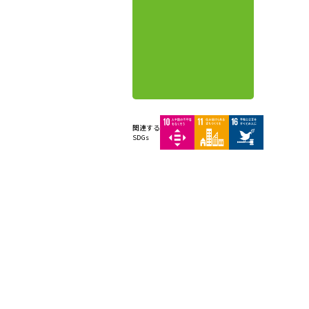
関連する
SDGs