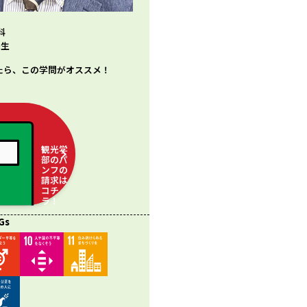
科
先生
たら、この学問がオススメ！
観光学
部のパ
ンフの
請求は
コチ
ラ！
Gs