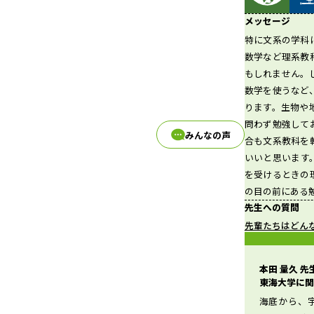
メッセージ
特に文系の学科
d
数学など理系教
もしれません。
数学を使うなど
ります。生物や
e
問わず勉強して
みんなの声
合も文系教科を
いいと思います
を受けるときの
o
の目の前にある
先生への質問
先輩たちはどん
本田 量久 
東海大学に関
海底から、