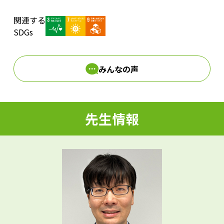
関連する
d
SDGs
みんなの声
e
先生情報
o