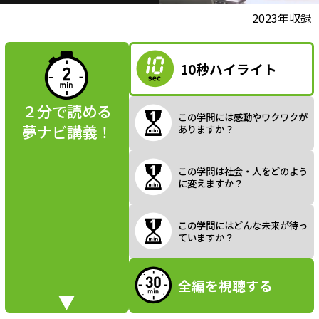
l
動画視聴前に
2023年収録
夢ナビ講義を
読んでみよう
10秒ハイライト
a
２分で読める
この学問には感動やワクワクが
夢ナビ講義！
ありますか？
y
この学問は社会・人をどのよう
に変えますか？
V
この学問にはどんな未来が待っ
ていますか？
全編を視聴する
i