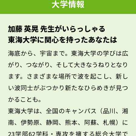
大学情報
と思います。また頑張って勉強していくう
ちに、わからなかったことが少しずつわか
加藤 英晃 先生がいらっしゃる
るようになり、自分のやりたいことに近づ
東海大学に関心を持ったあなたは
いていくプロセスは、とても楽しいもので
海底から、宇宙まで。東海大学の学びは広
す。
がり、つながり、そして大きなうねりとなり
ます。さまざまな場所で波を起こし、新し
い波同士がぶつかり新たなひらめきが見つ
かることも。
東海大学は、全国のキャンパス（品川、湘
南、伊勢原、静岡、熊本、阿蘇、札幌）に
23学部62学科・専攻を擁する総合大学で