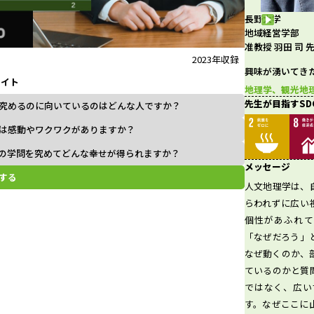
長野大学
l
地域経営学部
准教授 羽田 司 
2023年収録
興味が湧いてき
ライト
a
地理学、観光地
先生が目指すSD
究めるのに向いているのはどんな人ですか？
は感動やワクワクがありますか？
の学問を究めてどんな幸せが得られますか？
y
メッセージ
する
人文地理学は、
らわれずに広い
個性があふれて
V
「なぜだろう」
なぜ動くのか、
ているのかと質
ではなく、広い
i
す。なぜここに