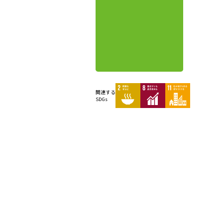
関連する
SDGs