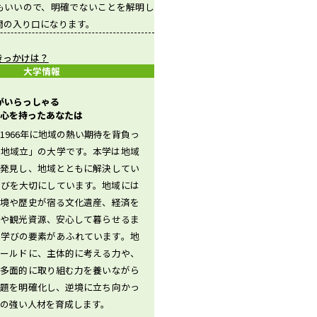
もいいので、明確でないことを解明し
問の入り口になります。
きっかけは？
大学情報
生がいらっしゃる
心を持ったあなたは
1966年に地域の熱い期待を背負っ
「地域立」の大学です。本学は地域
を発見し、地域とともに解決してい
学びを大切にしています。地域には
環境や歴史が宿る文化遺産、経済を
業や観光資源、安心して暮らせるま
ど学びの要素があふれています。地
ィールドに、主体的に考える力や、
て多面的に取り組む力を養いながら
問題を明確化し、逆境に立ち向かっ
の強い人材を育成します。