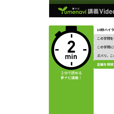
動画視聴前に
夢ナビ講義を
10秒ハイ
読んでみよう
この学問を
この学問に
ズバリ、こ
全編を視聴
２分で読める
夢ナビ講義！