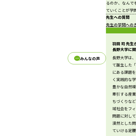
るのか、なんで
ていくことが学
先生への質問
d
先生の学問への
羽田 司 先
長野大学に関
e
長野大学は、
みんなの声
て誕生した
にある課題
く実践的な
o
豊かな自然
牽引する産
ちづくりな
域社会をフ
問題に対し
漠然とした
ていける足腰