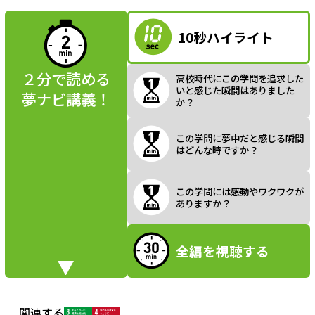
読んでみよう
10秒ハイライト
a
２分で読める
高校時代にこの学問を追求した
いと感じた瞬間はありました
夢ナビ講義！
か？
y
この学問に夢中だと感じる瞬間
はどんな時ですか？
V
この学問には感動やワクワクが
ありますか？
全編を視聴する
i
関連する