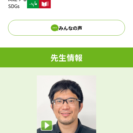
d
SDGs
みんなの声
e
先生情報
o