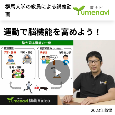
群馬大学の教員による講義動
画
運動で脳機能を高めよう！
P
l
動画視聴前に
2023年収録
夢ナビ講義を