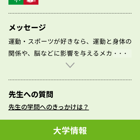
メッセージ
運動・スポーツが好きなら、運動と身体の
関係や、脳などに影響を与えるメカニズム
にも、ぜひ興味を持ってください。また、
普段の部活動や勉強に取り組むときは「な
ぜやるのか」、「どう工夫すればより効果
先生への質問
が出るのか」を意識してみてください。考
先生の学問へのきっかけは？
える習慣は、大学での学びに大いに役立つ
はずです。教育学部で保健体育分野を学ぶ
大学情報
場合、運動の科学的な効果を研究するだけ