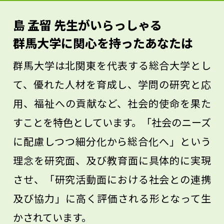
でなく、子ども達に良い影響を与える指導
島 孟留 先生がいらっしゃる
方法についても考えることができます。ス
群馬大学に関心を持ったあなたは
ポーツをするだけでなく教えることにも興
群馬大学は北関東を代表する総合大学とし
味があるなら、ぜひ一緒に学んでみません
て、優れた人材を育成し、学問の研究と応
か？
用、福祉への貢献など、社会的使命を果た
すことを特色としています。「社会のニーズ
に配慮しつつ細分化から総合化へ」という
理念を研究面、及び教育面に具体的に実現
させ、「研究活動面における社会との連携
及び協力」に高く評価される形となって生
かされています。