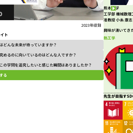
熊本大学
l
工学部 機械数理
准教授 小糸 康志
2023年収録
興味が湧いてき
ライト
a
熱工学
はどんな未来が待っていますか？
究めるのに向いているのはどんな人ですか？
この学問を追究したいと感じた瞬間はありましたか？
y
する
V
先生が目指すSD
i