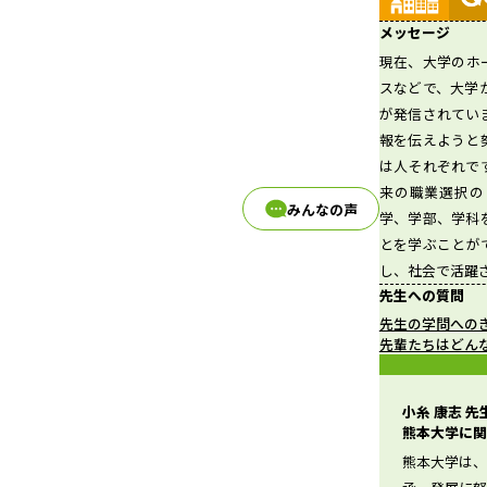
メッセージ
現在、大学のホ
d
スなどで、大学
が発信されてい
報を伝えようと
は人それぞれで
e
来の職業選択の
みんなの声
学、学部、学科
とを学ぶことが
し、社会で活躍
o
先生への質問
先生の学問への
先輩たちはどん
小糸 康志 
熊本大学に関
熊本大学は