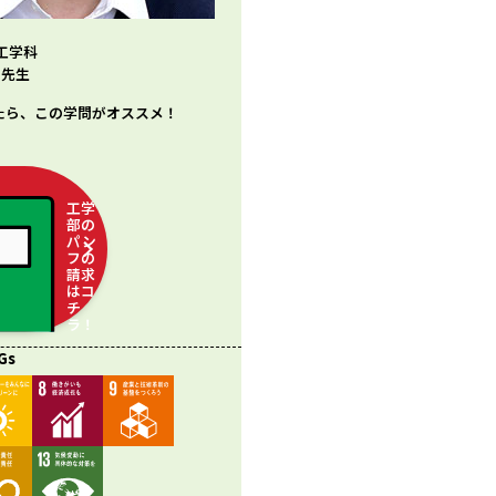
工学科
 先生
たら、この学問がオススメ！
工学
部の
パン
フの
請求
はコ
チ
ラ！
Gs