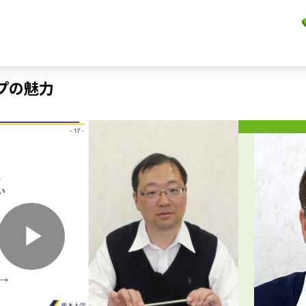
プの魅力
P