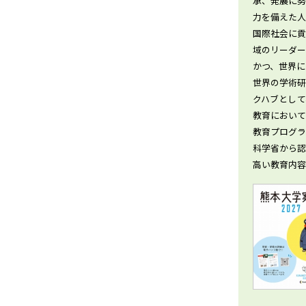
承、発展に
力を備えた
国際社会に
域のリーダ
かつ、世界
世界の学術
クハブとし
教育において
教育プログ
科学省から
高い教育内容