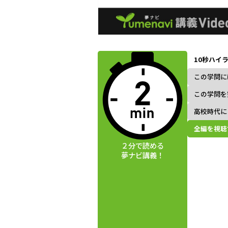
動画視聴前に
夢ナビ講義を
10秒ハイ
読んでみよう
この学問に
この学問を
高校時代に
全編を視聴
２分で読める
夢ナビ講義！