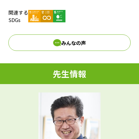
関連する
d
SDGs
みんなの声
e
先生情報
o