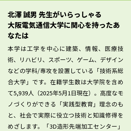
いってほしいです。AIの時代だからこそ、
北澤 誠男 先生がいらっしゃる
「思い」の強さが重要になってくるはずで
大阪電気通信大学に関心を持ったあ
す。
なたは
本学は工学を中心に建築、情報、医療技
術、リハビリ、スポーツ、ゲーム、デザイン
などの学科/専攻を設置している「技術系総
合大学」です。在籍学生数は大学院を含め
て5,939人（2025年5月1日現在）。高度なモ
ノづくりができる「実践型教育」理念のも
と、社会で実際に役立つ技術と知識修得を
めざします。「3D造形先端加工センター」