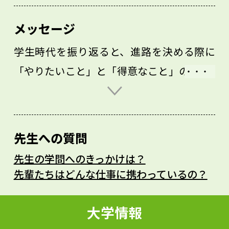
メッセージ
学生時代を振り返ると、進路を決める際に
「やりたいこと」と「得意なこと」の2つで
迷ったことが思い出されます。30～50年先
の自分を見据えれば、大学生活も就職も通
過点の一つでしかありません。現在は多様
先生への質問
で複雑な社会に対応していくことが求めら
先生の学問へのきっかけは？
れる時代です。だからこそ、「人にどう思
先輩たちはどんな仕事に携わっているの？
われるか」ではなく、「自分がどうしたい
か」を大切に、これまでやってきたことに
大学情報
自信を持ち、自分の気持ちに正直に進んで