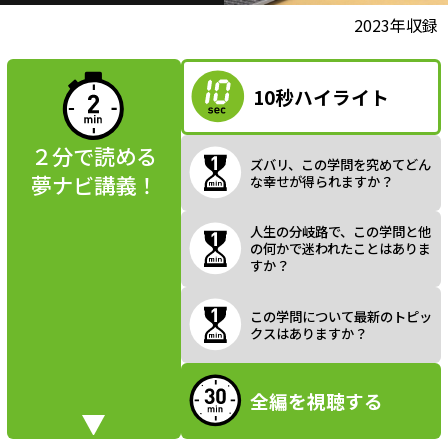
l
動画視聴前に
2023年収録
夢ナビ講義を
読んでみよう
10秒ハイライト
a
２分で読める
ズバリ、この学問を究めてどん
夢ナビ講義！
な幸せが得られますか？
y
人生の分岐路で、この学問と他
の何かで迷われたことはありま
すか？
V
この学問について最新のトピッ
クスはありますか？
全編を視聴する
i