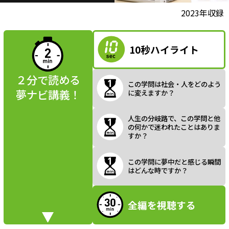
l
動画視聴前に
2023年収録
夢ナビ講義を
読んでみよう
10秒ハイライト
a
２分で読める
この学問は社会・人をどのよう
夢ナビ講義！
に変えますか？
y
人生の分岐路で、この学問と他
の何かで迷われたことはありま
すか？
V
この学問に夢中だと感じる瞬間
はどんな時ですか？
全編を視聴する
i