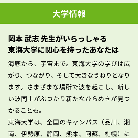
体のことだけでなく、何が好きか、何に興
大学情報
味があるのかなどを考えて自分自身を知る
ことは、自分の中の可能性に気づくことで
岡本 武志 先生がいらっしゃる
もあります。その気づきから行動に移して
東海大学に関心を持ったあなたは
みると、きっとよりよい未来につながって
海底から、宇宙まで。東海大学の学びは広
いくはずです。
がり、つながり、そして大きなうねりとなり
ます。さまざまな場所で波を起こし、新し
い波同士がぶつかり新たなひらめきが見つ
かることも。
東海大学は、全国のキャンパス（品川、湘
南、伊勢原、静岡、熊本、阿蘇、札幌）に