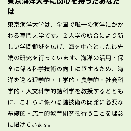
東京海洋大学に関心を持ったあなた
触れ、自分の間口を広げておくことです。
は
それはまさに今しかできないことですし、
東京海洋大学は、全国で唯一の海洋にかか
結果として社会に出たときに求められる
わる専門大学です。２大学の統合により新
「教養」を身につけることにもつながりま
しい学問領域を広げ、海を中心とした最先
す。
端の研究を行っています。海洋の活用・保
全に係る科学技術の向上に資するため、海
洋を巡る理学的・工学的・農学的・社会科
学的・人文科学的諸科学を教授するととも
に、これらに係わる諸技術の開発に必要な
基礎的・応用的教育研究を行うことを理念
に掲げています。