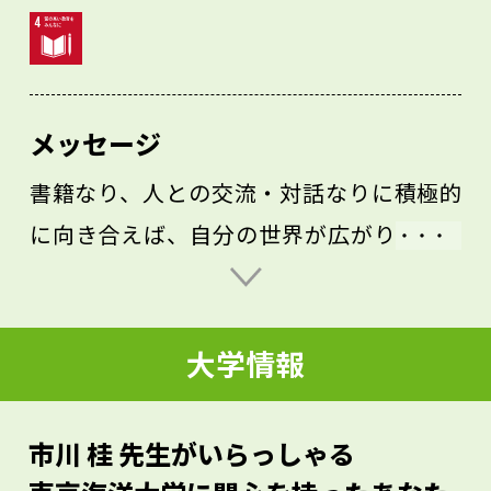
メッセージ
書籍なり、人との交流・対話なりに積極的
に向き合えば、自分の世界が広がります。
それによって、自分が何に興味を持ってい
るのかが明確になっていくでしょう。加え
大学情報
てなぜ自分がそれをおもしろいと思うのか
まで分析してみると、大学で何を学ぶべき
なのかも見えてくると思います。そのため
市川 桂 先生がいらっしゃる
には、高校時代にできるだけ多くの物事に