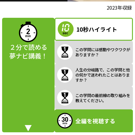
l
動画視聴前に
2023年収録
夢ナビ講義を
読んでみよう
10秒ハイライト
a
２分で読める
この学問には感動やワクワクが
夢ナビ講義！
ありますか？
y
人生の分岐路で、この学問と他
の何かで迷われたことはありま
すか？
V
この学問の最前線の取り組みを
教えてください。
全編を視聴する
i