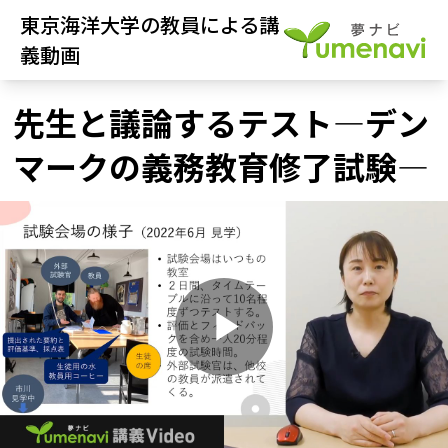
東京海洋大学の教員による講
義動画
先生と議論するテスト―デン
マークの義務教育修了試験―
P