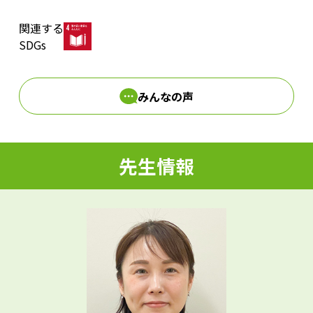
関連する
d
SDGs
みんなの声
e
先生情報
o