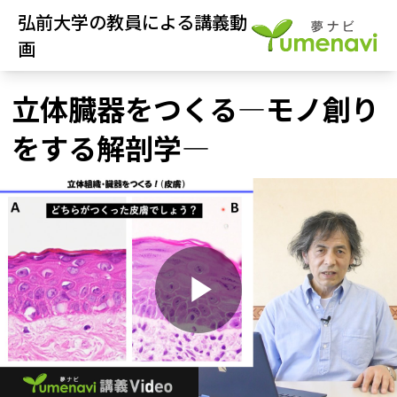
弘前大学の教員による講義動
画
立体臓器をつくる―モノ創り
をする解剖学―
P