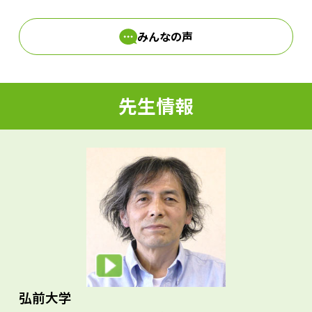
みんなの声
d
先生情報
e
o
弘前大学