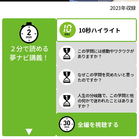
l
動画視聴前に
2023年収録
夢ナビ講義を
読んでみよう
10秒ハイライト
a
２分で読める
この学問には感動やワクワクが
夢ナビ講義！
ありますか？
y
なぜこの学問を究めたいと思っ
たのですか？
V
人生の分岐路で、この学問と他
の何かで迷われたことはありま
すか？
全編を視聴する
i