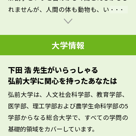
れませんが、人間の体も動物も、いまだに
わからないことだらけです。これまでの知
見を生かして新しいものを作る形態学の領
大学情報
域は、自由度があるとも言えます。人体の
組織づくりに興味を持っているなら、人体
は非常に美しいということを伝えたいで
下田 浩 先生がいらっしゃる
す。自分が見ている対象が正しいかそうで
弘前大学に関心を持ったあなたは
ないか、すなわち真実か否かを判断する基
弘前大学は、人文社会科学部、教育学部、
準は、「美しいものは真実である」という
医学部、理工学部および農学生命科学部の5
ことだと私は経験から考えています。今の
学部からなる総合大学で、すべての学問の
うちから、美しいものを見る目をぜひ養っ
基礎的領域をカバーしています。