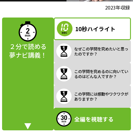
l
動画視聴前に
2023年収録
夢ナビ講義を
読んでみよう
10秒ハイライト
a
２分で読める
なぜこの学問を究めたいと思っ
夢ナビ講義！
たのですか？
y
この学問を究めるのに向いてい
るのはどんな人ですか？
V
この学問には感動やワクワクが
ありますか？
全編を視聴する
i