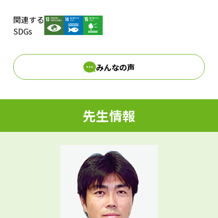
関連する
d
SDGs
みんなの声
e
先生情報
o