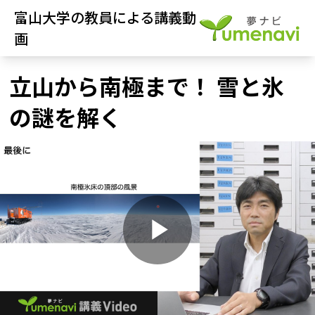
富山大学の教員による講義動
画
立山から南極まで！ 雪と氷
の謎を解く
P