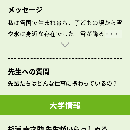
メッセージ
私は雪国で生まれ育ち、子どもの頃から雪
や氷は身近な存在でした。雪が降ると楽し
く、雪の残った山などの雪景色はとても美
しいものです。一方、雪や氷はさまざまな
分野に関係する現象でもあります。例え
先生への質問
ば、雷の原因は氷の粒同士の摩擦で帯びた
先輩たちはどんな仕事に携わっているの？
電気です。また温暖化する地球を冷やして
くれるのも北極と南極にある氷です。雪や
大学情報
氷に魅力を感じて、雪氷現象に広く興味を
持ってもらえたら大変うれしいです。雪や
杉浦 幸之助 先生がいらっしゃる