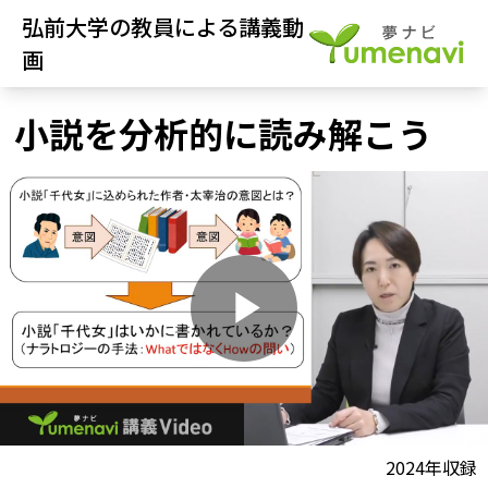
弘前大学の教員による講義動
画
小説を分析的に読み解こう
P
l
動画視聴前に
2024年収録
夢ナビ講義を