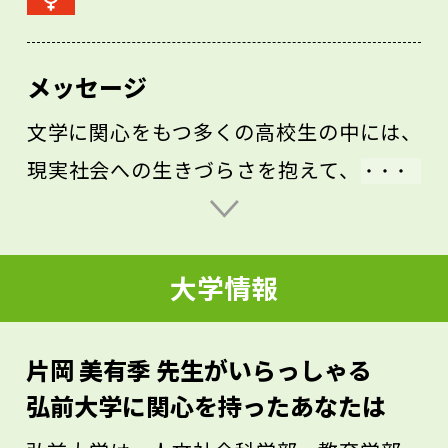
メッセージ
文学に関心をもつ多くの高校生の中には、
現実社会への生きづらさを抱えて、その現
実から逃避したり、現実にはない居場所を
獲得したりするための精神的なよりどころ
大学情報
として、文学を捉えている人もいるのでは
ないでしょうか。これは私自身の経験にも
共通する部分が多いです。あなたもその一
片岡 美有季 先生がいらっしゃる
人なら、そうした生きづらさや、その生き
弘前大学に関心を持ったあなたは
づらさを生む社会という見えない構造につ