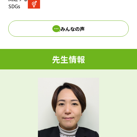
d
SDGs
みんなの声
e
先生情報
o