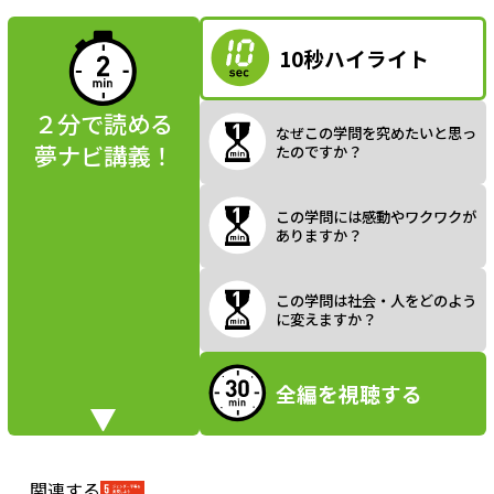
読んでみよう
10秒ハイライト
a
２分で読める
なぜこの学問を究めたいと思っ
夢ナビ講義！
たのですか？
y
この学問には感動やワクワクが
ありますか？
V
この学問は社会・人をどのよう
に変えますか？
全編を視聴する
i
関連する