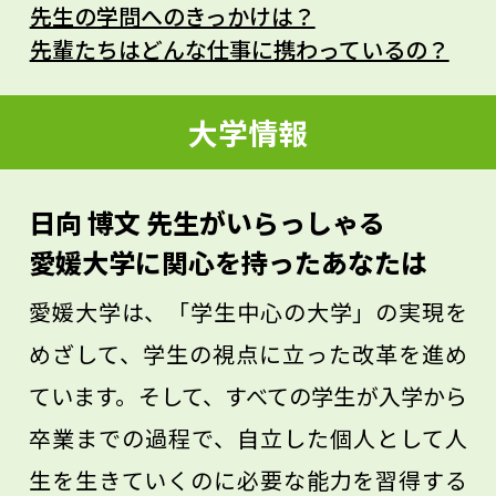
先生の学問へのきっかけは？
その人の育った環境、体験がものの見方を
先輩たちはどんな仕事に携わっているの？
つくりますが、全く同じ環境と体験を経験
した人はいないので、それが研究の個性に
大学情報
結び付きます。「目標のためには〇〇を勉
強しなくては」などと考え過ぎないで、今
日向 博文 先生がいらっしゃる
自分がいる環境で目の前のことを精一杯学
愛媛大学に関心を持ったあなたは
んでください。
愛媛大学は、「学生中心の大学」の実現を
めざして、学生の視点に立った改革を進め
ています。そして、すべての学生が入学から
卒業までの過程で、自立した個人として人
生を生きていくのに必要な能力を習得する