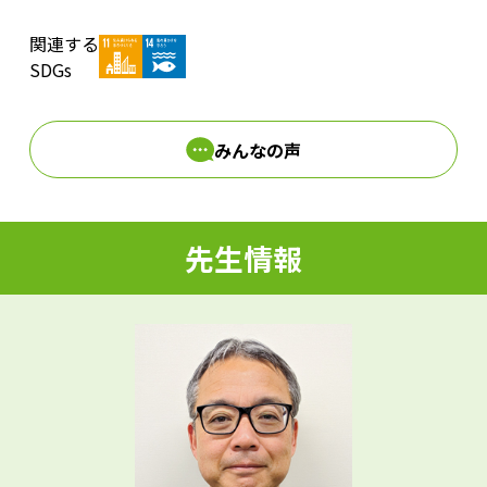
関連する
d
SDGs
みんなの声
e
先生情報
o