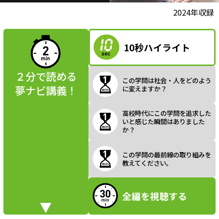
l
動画視聴前に
2024年収録
夢ナビ講義を
読んでみよう
10秒ハイライト
a
２分で読める
この学問は社会・人をどのよう
夢ナビ講義！
に変えますか？
y
高校時代にこの学問を追求した
いと感じた瞬間はありました
か？
V
この学問の最前線の取り組みを
教えてください。
全編を視聴する
i