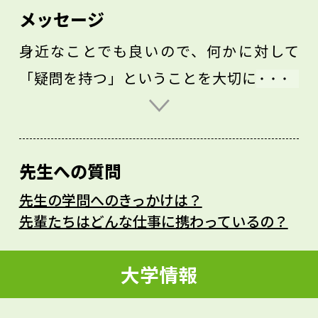
メッセージ
身近なことでも良いので、何かに対して
「疑問を持つ」ということを大切にしても
らいたいです。特に私が研究している日本
語学の分野では、大きなテーマを掲げるだ
けでなく、細かな疑問や日常生活で気にな
先生への質問
る点が研究の種になります。特に若いあな
先生の学問へのきっかけは？
たには、その感性を生かしていろいろなこ
先輩たちはどんな仕事に携わっているの？
とに好奇心を持ち、疑問を見つけ出してほ
しいです。そうした姿勢があれば、大学で
大学情報
より深い探求ができると思います。