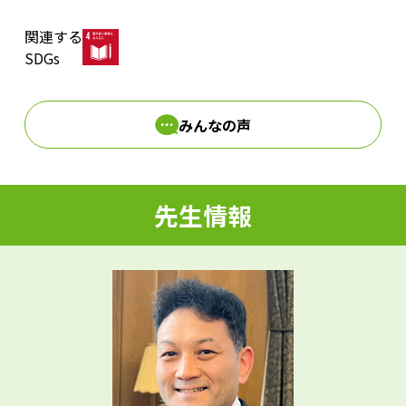
関連する
d
SDGs
みんなの声
e
先生情報
o