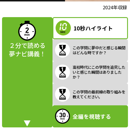
l
動画視聴前に
2024年収録
夢ナビ講義を
読んでみよう
10秒ハイライト
a
２分で読める
この学問に夢中だと感じる瞬間
夢ナビ講義！
はどんな時ですか？
y
高校時代にこの学問を追究した
いと感じた瞬間はありました
か？
V
この学問の最前線の取り組みを
教えてください。
全編を視聴する
i