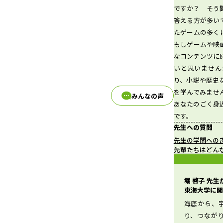
ですか？ そう
答える方が多い
たゲームの多く
d
もしゲームや映
なコンテンツに
いと思いません
り、小説や歴史
e
を学んでみませ
みんなの声
あなたのごく身
です。
先生への質問
o
先生の学問への
先輩たちはどん
堀 啓子 先
東海大学に関
海底から、
り、つなが