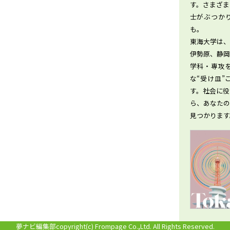
す。さまざ
士がぶつか
も。
東海大学は
伊勢原、静岡
学科・専攻
な“受け皿
す。社会に
ら、あなた
見つかります
夢ナビ編集部
copyright(c) Frompage Co.,Ltd. All Rights Reserved.