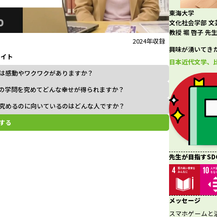
東海大学
l
文化社会学部 文
教授 堀 啓子 先
2024年収録
興味が湧いてき
ライト
a
日本近代文学、
は感動やワクワクがありますか？
の学問を究めてどんな幸せが得られますか？
究めるのに向いているのはどんな人ですか？
y
する
V
先生が目指すSD
メッセージ
i
スマホゲームと