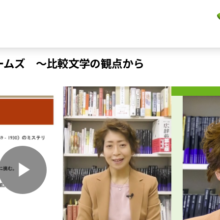
ームズ ～比較文学の観点から
P