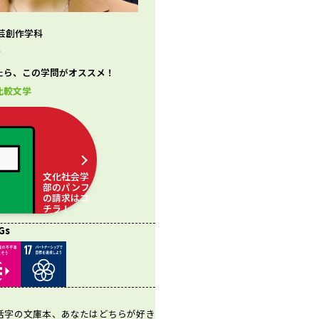
芸創作学科
生
たら、この学問がオススメ！
比較文学
文化社会学
部のパンフ
の請求はコ
チラ！
Gs
活字の文庫本、あなたはどちらが好き