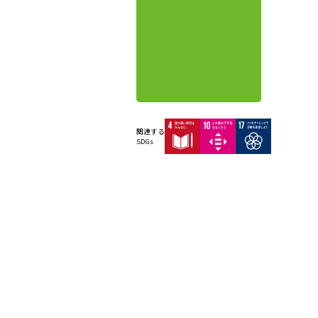
関連する
SDGs