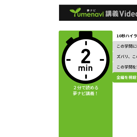
動画視聴前に
夢ナビ講義を
10秒ハイ
読んでみよう
この学問に
ズバリ、こ
この学問を
全編を視聴
２分で読める
夢ナビ講義！