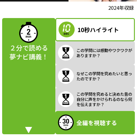
l
動画視聴前に
2024年収録
夢ナビ講義を
読んでみよう
10秒ハイライト
a
２分で読める
この学問には感動やワクワクが
夢ナビ講義！
ありますか？
y
なぜこの学問を究めたいと思っ
たのですか？
V
この学問を究めると決めた昔の
自分に声をかけられるのなら何
を伝えますか？
全編を視聴する
i