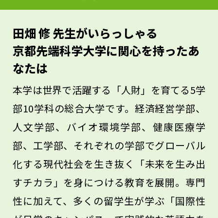
分野の基礎的な知識を身につけてくださ
い。その上に自分の得意分野の専門知識を
田畑 修 先生がいらっしゃる
身につけることが大事です。さらに英語も
京都先端科学大学に関心を持ったあ
話せれば、世界中で活躍できる人材になれ
なたは
ます。
本学は世界で活躍する「人財」を育てる5学
部10学科の総合大学です。経済経営学部、
人文学部、バイオ環境学部、健康医療学
部、工学部、それぞれの学部でグローバル
化する現代社会を生き抜く「未来を生み出
すチカラ」を身につける教育を展開。専門
性に加えて、多くの留学生が学ぶ「国際性