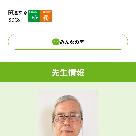
関連する
d
SDGs
みんなの声
e
先生情報
o