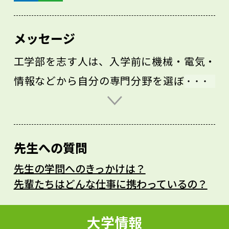
メッセージ
工学部を志す人は、入学前に機械・電気・
情報などから自分の専門分野を選ぼうとす
るでしょう。でも、ロボット・スマ一トフ
ォンなどの先端システムの開発には複数の
専門が関わります。新製品の開発プロジェ
先生への質問
クトでは、さまざまな専門家が集まってチ
先生の学問へのきっかけは？
ームワークで仕事をします。チームで活発
先輩たちはどんな仕事に携わっているの？
に議論ができるように、機械・電気・情報
などの分野に縛られずに、まず幅広い工学
大学情報