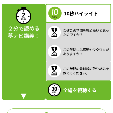
読んでみよう
10秒ハイライト
a
２分で読める
なぜこの学問を究めたいと思っ
夢ナビ講義！
たのですか？
y
この学問には感動やワクワクが
ありますか？
V
この学問の最前線の取り組みを
教えてください。
全編を視聴する
i