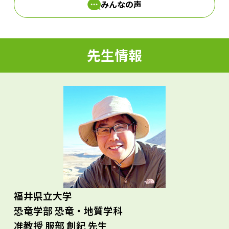
みんなの声
d
先生情報
e
o
福井県立大学
恐竜学部 恐竜・地質学科
准教授 服部 創紀 先生