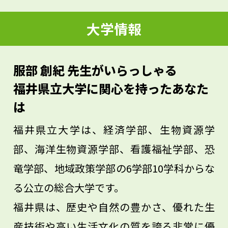
い。そして、あなたが興味を持っているこ
大学情報
と、究極的にはどんなことを知りたいの
か、あなたのテーマと言えるものが漠然と
でも見えていれば、より大学が楽しめるは
服部 創紀 先生がいらっしゃる
ずです。大学には多彩な先生方がいるの
福井県立大学に関心を持ったあなた
で、いろいろな疑問が相談できます。本学
は
は恐竜のことだけ、という環境ではないの
福井県立大学は、経済学部、生物資源学
で、あなたの興味を軸にして、ぜひ先生方
部、海洋生物資源学部、看護福祉学部、恐
の研究との関連を探してみましょう。
竜学部、地域政策学部の6学部10学科からな
る公立の総合大学です。
福井県は、歴史や自然の豊かさ、優れた生
産技術や高い生活文化の質を誇る非常に優