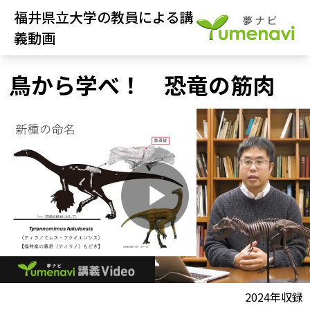
福井県立大学の教員による講
義動画
鳥から学べ！ 恐竜の筋肉
P
l
動画視聴前に
2024年収録
夢ナビ講義を